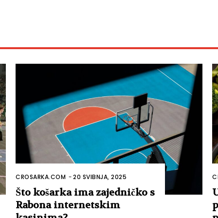
CROSARKA.COM
-
20 SVIBNJA, 2025
C
Što košarka ima zajedničko s
U
Rabona internetskim
p
kasinima?
p