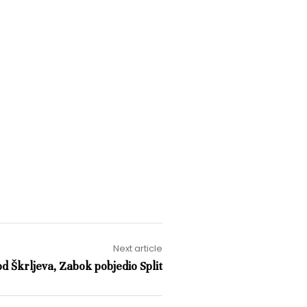
Next article
d Škrljeva, Zabok pobjedio Split