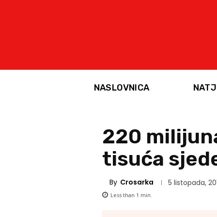
NASLOVNICA
NATJ
220 milijun
tisuća sjed
By
Crosarka
5 listopada, 20
Less than 1
min.