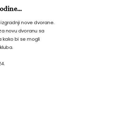
 godine…
o izgradnji nove dvorane.
a za novu dvoranu sa
a kako bi se mogli
kluba.
24.