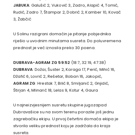
JABUKA
: Galušić 2, Vuković 3, Zadro, Alapić 4, Tomić,
Rudić, Zadro 7, Štampar 2, Dobrić 2, Kamber 10, Kovač
3, Žabčić
U Solinu razigrani domaćin je pitanje pobjednika
riješio u uvodnim minutama susreta. Do poluvremena
prednost je već iznosila preko 30 poena.
DUBRAVA-AGRAM ZG 59:52
(18:7, 32:19, 47:38)
DUBRAVA
: Dožai, Šuster 2, Karaga 17, Perić, Mihić 16,
Džafić 6, Lovrić 2, Rešetar, Boban 16, Jakopić,
AGRAM ZG
: Hrestak 7, Bilić 8, Smiljanić 2, Gnjidić,
Štirjan 4, Mlinarić 18, Lelas 9, Kotur 4, Gaura
U najneizvjesnijem susretu skupine jugozapad
Dubravašice su na svom terenu porazile još jednu
zagrebačku ekipu. U prvoj četvrtini domaća ekipa je
stvorila veliku prednost koju je zadržala do kraja
susreta.