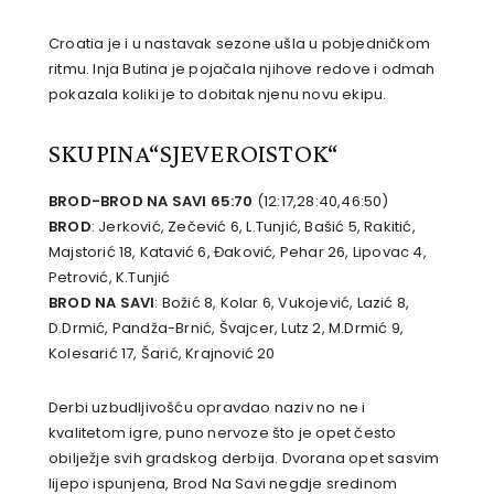
Croatia je i u nastavak sezone ušla u pobjedničkom
ritmu. Inja Butina je pojačala njihove redove i odmah
pokazala koliki je to dobitak njenu novu ekipu.
SKUPINA“SJEVEROISTOK“
BROD-BROD NA SAVI 65:70
(12:17,28:40,46:50)
BROD
: Jerković, Zečević 6, L.Tunjić, Bašić 5, Rakitić,
Majstorić 18, Katavić 6, Đaković, Pehar 26, Lipovac 4,
Petrović, K.Tunjić
BROD NA SAVI
: Božić 8, Kolar 6, Vukojević, Lazić 8,
D.Drmić, Pandža-Brnić, Švajcer, Lutz 2, M.Drmić 9,
Kolesarić 17, Šarić, Krajnović 20
Derbi uzbudljivošću opravdao naziv no ne i
kvalitetom igre, puno nervoze što je opet često
obilježje svih gradskog derbija. Dvorana opet sasvim
lijepo ispunjena, Brod Na Savi negdje sredinom