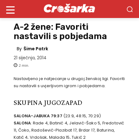
A-2 žene: Favoriti
nastavili s pobjedama
By
Šime Patrk
21 siječnja, 2014
2
min.
Nastavljeno je natjecanje u drugoj ženskoj ligi. Favoriti
su nastavili s uvjerljivom igrom i pobjedama.
SKUPINA JUGOZAPAD
SALONA-JABUKA 79:37
(23:9, 48:15, 70:29)
SALONA
: Rade 4, Batinić 4, Jelavić-Šako 5, Fredotović
11, Čoko, Radošević-Plazibat 17, Brdar 17, Baturina,
Katić 4, Vrdoljak, Malada 15, Tukić 2