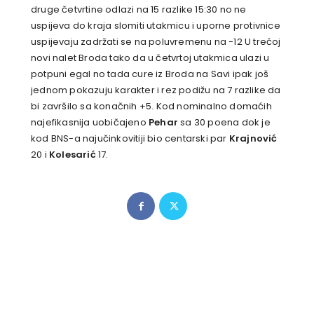
druge četvrtine odlazi na 15 razlike 15:30 no ne
uspijeva do kraja slomiti utakmicu i uporne protivnice
uspijevaju zadržati se na poluvremenu na -12 U trećoj
novi nalet Broda tako da u četvrtoj utakmica ulazi u
potpuni egal no tada cure iz Broda na Savi ipak još
jednom pokazuju karakter i rez podižu na 7 razlike da
bi završilo sa konačnih +5. Kod nominalno domaćih
najefikasnija uobičajeno
Pehar
sa 30 poena dok je
kod BNS-a najučinkovitiji bio centarski par
Krajnović
20 i
Kolesarić
17.