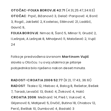
OTOČAC-FOLKA BOROVJE 42:71
(4:31,25:47,34:63)
OTOČAC
: Prpić, Bižanović 3, Delač-Paripović 4, Borić
3, Rogić, Jakšetić 2, Kostelac, Stilinović 21, Ladišić,
Gavrić 9,
FOLKA BOROVJE
: Nimac 8, Šarić 5, Mlinar 11, Grudić 2,
I.Lešnjak, A.Lešnjak 8, Mihaljević 11, Malašević 2, Vujić
24
Folka je predvođena izvrsnom
Martinom Vujić
slavila u Otočcu. I u ovoj utakmici je pitanje
pobjednika bilo riješeno nakon deset minuta.
RADOST-CROATIA 2006 52:77
(9:21, 17:43, 36:61)
RADOST
: Tkalec 12, Hlebec 4, Balog 8, Rešetar, Bešek
7, Taradi, Levačić 13, Đokić 4, Živković 4, Halić
CROATIA 2006
: Mežnarić 14, Pleš 1, Vuković 4,
Giljanović 6, Matijević 5, Divčić, Butina 18, Chiabov 12,
Perić, Beštak 10, Dumbović 4, Badalić 3