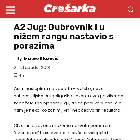
A2 Jug: Dubrovnik i u
nižem rangu nastavio s
porazima
By
Mateo Blažević
21 listopada, 2013
4
min.
Osim nastupima na zapadu Hrvatske, nova
natjecateljska drugoligaška sezona ovog je vikenda
započela i na njenom jugu, a već prvo kolo donijelo
nam je nekoliko zanimljivih i neočekivanih rezultata.
Otvaranje sezone možemo nazvati i pomorom
favorita, pošto su dva od tri bivša prvoligaša i
kandidata za ulazak u najviši rang, Dubrovnik i Sonik