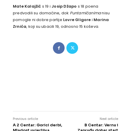
Mate Kalajžić
s 19 i
Josip Džapo
s 18 poena
predvodili su domaćine, dok
Puntamičanima
nisu
pomogle ni dobre partije
Lovre Gligore
i
Marina
Zrnića
, koji su ubacili 19, odnosno 15 koševa.
Previous article
Next article
A 2 Centar: Gorici derbi,
B Centar: Vernu i
Mladost uvjerljiva
Zapruđu dobar start