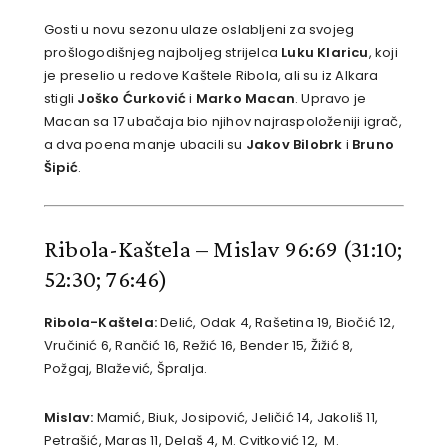
Gosti u novu sezonu ulaze oslabljeni za svojeg
prošlogodišnjeg najboljeg strijelca
Luku Klaricu
, koji
je preselio u redove Kaštele Ribola, ali su iz Alkara
stigli
Joško Ćurković
i
Marko Macan
. Upravo je
Macan sa 17 ubačaja bio njihov najraspoloženiji igrač,
a dva poena manje ubacili su
Jakov Bilobrk
i
Bruno
Šipić
.
Ribola-Kaštela – Mislav 96:69
(31:10;
52:30; 76:46)
Ribola-Kaštela:
Delić, Odak 4, Rašetina 19, Biočić 12,
Vručinić 6, Rančić 16, Režić 16, Bender 15, Žižić 8,
Požgaj, Blažević, Špralja.
Mislav:
Mamić, Biuk, Josipović, Jeličić 14, Jakoliš 11,
Petrašić, Maras 11, Delaš 4, M. Cvitković 12, M.