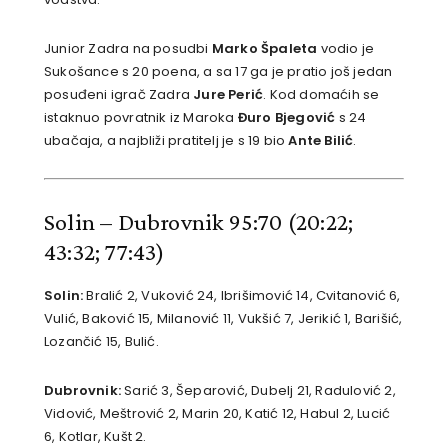
Junior Zadra na posudbi
Marko Špaleta
vodio je
Sukošance s 20 poena, a sa 17 ga je pratio još jedan
posuđeni igrač Zadra
Jure Perić
. Kod domaćih se
istaknuo povratnik iz Maroka
Đuro Bjegović
s 24
ubačaja, a najbliži pratitelj je s 19 bio
Ante Bilić
.
Solin – Dubrovnik 95:70
(20:22;
43:32; 77:43)
Solin:
Bralić 2, Vuković 24, Ibrišimović 14, Cvitanović 6,
Vulić, Baković 15, Milanović 11, Vukšić 7, Jerikić 1, Barišić,
Lozančić 15, Bulić.
Dubrovnik:
Sarić 3, Šeparović, Dubelj 21, Radulović 2,
Vidović, Meštrović 2, Marin 20, Katić 12, Habul 2, Lucić
6, Kotlar, Kušt 2.