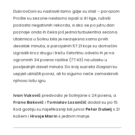
Dubrovčani su nastavili tamo gdje su stali – porazom.
Prošle su sezone neslavno ispali iz A1 lige, rušivši
podosta negativnih rekorda, a ako se po jutru dan
poznaje onda ih čeka još jedna turbulentna sezona.
Utakmica u Solinu bila je neizvjesna samo prvih
desetak minuta, a parcijalnih 57:21 koje su domaćini
izgradili kroz drugu i treću četvrtinu odvelo ih je na
ogromnih 34 poena razlike (77:43) na ulasku u
posljednjih deset minuta. Do kraj susreta
Gospari
su
uspjeli ublažiti poraz, ali to sigurno neće zamaskirati
njihovu lošu igru.
Ivan Vuković
predvodio je Solinjane s 24 poena, a
Frano Baković
i
Tomislav Lozančić
dodali su po 15.
Kod gostiju su najefikasniji bili junior
Petar Dubelj
s 21
košem i
Hrvoje Marin
s jednim manje.