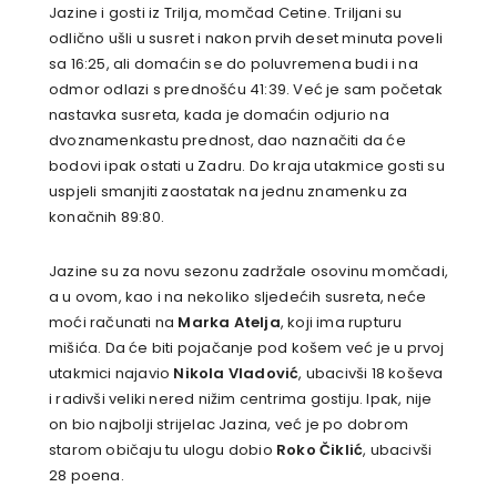
Jazine i gosti iz Trilja, momčad Cetine. Triljani su
odlično ušli u susret i nakon prvih deset minuta poveli
sa 16:25, ali domaćin se do poluvremena budi i na
odmor odlazi s prednošću 41:39. Već je sam početak
nastavka susreta, kada je domaćin odjurio na
dvoznamenkastu prednost, dao naznačiti da će
bodovi ipak ostati u Zadru. Do kraja utakmice gosti su
uspjeli smanjiti zaostatak na jednu znamenku za
konačnih 89:80.
Jazine su za novu sezonu zadržale osovinu momčadi,
a u ovom, kao i na nekoliko sljedećih susreta, neće
moći računati na
Marka Atelja
, koji ima rupturu
mišića. Da će biti pojačanje pod košem već je u prvoj
utakmici najavio
Nikola Vladović
, ubacivši 18 koševa
i radivši veliki nered nižim centrima gostiju. Ipak, nije
on bio najbolji strijelac Jazina, već je po dobrom
starom običaju tu ulogu dobio
Roko Čiklić
, ubacivši
28 poena.