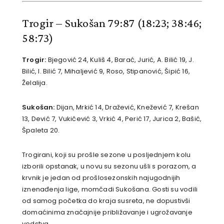
Trogir – Sukošan 79:87
(18:23; 38:46;
58:73)
Trogir:
Bjegović 24, Kuliš 4, Barać, Jurić, A. Bilić 19, J.
Bilić, I. Bilić 7, Mihaljević 9, Roso, Stipanović, Šipić 16,
Želalija.
Sukošan:
Dijan, Mrkić 14, Dražević, Knežević 7, Krešan
13, Dević 7, Vukičević 3, Vrkić 4, Perić 17, Jurica 2, Bašić,
Špaleta 20.
Trogirani, koji su prošle sezone u posljednjem kolu
izborili opstanak, u novu su sezonu ušli s porazom, a
krvnik je jedan od prošlosezonskih najugodnijih
iznenađenja lige, momčadi Sukošana. Gosti su vodili
od samog početka do kraja susreta, ne dopustivši
domaćinima značajnije približavanje i ugrožavanje
vodstva.