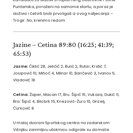
Puntamika, poraženi na samome startu, a poraz je
doživio i četvrti bivši prvoligaš iz ovog natjecanja –
Trogir. No, krenimo redom.
Jazine – Cetina 89:80
(16:25; 41:39;
65:53)
Jazine:
Čiklić 28, Jeličić 2, Bulić 2, Rutar, Krstić 7,
Josipović 10, Mihoč 4, Mlinar 10, Baričević 3, Ivanov 5,
Vladović 18.
Cetina:
Žaper, Macan 17, Bru. Šipić 15, Vukasa, Dukić 11,
Bra. Šipić 4, Bilobrk 15, Knezović-Žuro 10, Grizelj,
Ćurković 8.
U maloj dvorani Sportskog centra na zadarskom
Višnjiku zanimljivu utakmicu odigrale su domaće