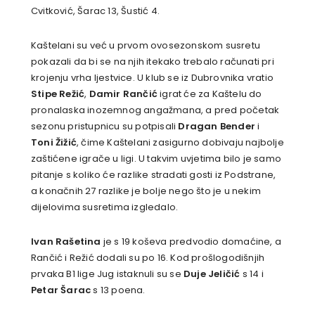
Cvitković, Šarac 13, Šustić 4.
Kaštelani su već u prvom ovosezonskom susretu
pokazali da bi se na njih itekako trebalo računati pri
krojenju vrha ljestvice. U klub se iz Dubrovnika vratio
Stipe Režić
,
Damir Rančić
igrat će za Kaštelu do
pronalaska inozemnog angažmana, a pred početak
sezonu pristupnicu su potpisali
Dragan Bender
i
Toni Žižić
, čime Kaštelani zasigurno dobivaju najbolje
zaštićene igrače u ligi. U takvim uvjetima bilo je samo
pitanje s koliko će razlike stradati gosti iz Podstrane,
a konačnih 27 razlike je bolje nego što je u nekim
dijelovima susretima izgledalo.
Ivan Rašetina
je s 19 koševa predvodio domaćine, a
Rančić i Režić dodali su po 16. Kod prošlogodišnjih
prvaka B1 lige Jug istaknuli su se
Duje Jeličić
s 14 i
Petar Šarac
s 13 poena.