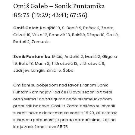
Omiš Galeb – Sonik Puntamika
85:75
(19:29; 43:41; 67:56)
Omiš Galeb:
Kalajžić 19, S. Babić 9, Bačak 2, Zadro,
Grizelj 10, Vuko 12, Penović 13, Bokšić, Džapo 18, Ćosić,
Radoš 2, Zemunik.
Sonik Puntamika:
Mičić, Anđelić 2, Ivanić 2, Gligora
19, Bulić 13, Marin 2, T. Dražović 13, J. Dražović 9,
Jadrijev, Longin, Zrnić 15, Šoba.
Omišani su pobjedom nad favoriziranom Sonik
Puntamikom najavili da će i u ovoj sezoni biti tvrdi
orah svima i da zasigurno neće nikome lakoćom
prepustiti bodove. Gosti iz Zadra odlično su otvorili
susret i nakon deset minuta vodili s 19:29, ali ostatak
susreta u potpunosti je pripao domaćinima, koji na
kraju zasluženo slave 85:75.