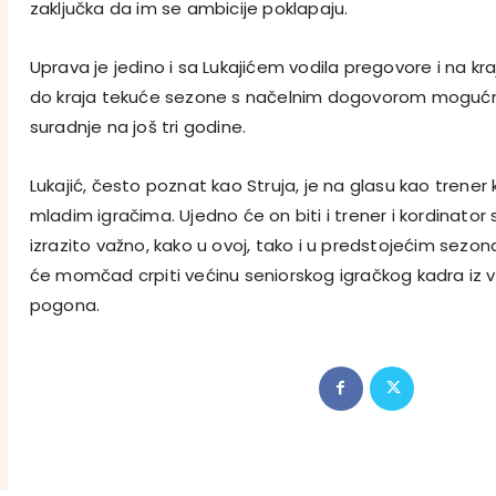
zaključka da im se ambicije poklapaju.
Uprava je jedino i sa Lukajićem vodila pregovore i na kra
do kraja tekuće sezone s načelnim dogovorom mogućno
suradnje na još tri godine.
Lukajić, često poznat kao Struja, je na glasu kao trener k
mladim igračima. Ujedno će on biti i trener i kordinator s
izrazito važno, kako u ovoj, tako i u predstojećim sezo
će momčad crpiti većinu seniorskog igračkog kadra iz 
pogona.