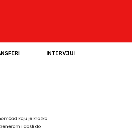
ANSFERI
INTERVJUI
 momčad koju je kratko
trenerom i došli do