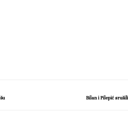
ešu
Bilan i Pilepić sruši