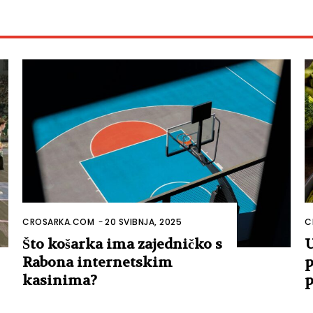
CROSARKA.COM
-
20 SVIBNJA, 2025
C
Što košarka ima zajedničko s
U
Rabona internetskim
p
kasinima?
p