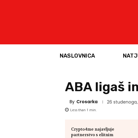
NASLOVNICA
NATJ
ABA ligaš i
By
Crosarka
26 studenoga,
Less than 1
min.
Crypto4me najavljuje
partnerstvo s elitnim