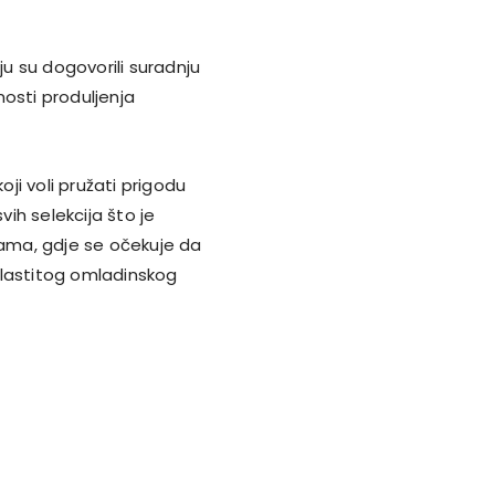
ju su dogovorili suradnju
sti produljenja
oji voli pružati prigodu
vih selekcija što je
nama, gdje se očekuje da
vlastitog omladinskog