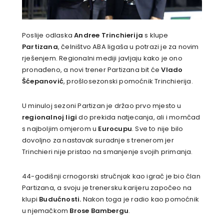
Poslije odlaska
Andree Trinchierija
s klupe
Partizana
, čelništvo ABA ligaša u potrazi je za novim
rješenjem. Regionalni mediji javljaju kako je ono
pronađeno, a novi trener Partizana bit će
Vlado
Šćepanović
, prošlosezonski pomoćnik Trinchierija.
U minuloj sezoni Partizan je držao prvo mjesto u
regionalnoj ligi
do prekida natjecanja, ali i momčad
s najboljim omjerom u
Eurocupu
. Sve to nije bilo
dovoljno za nastavak suradnje s trenerom jer
Trinchieri nije pristao na smanjenje svojih primanja.
44-godišnji crnogorski stručnjak kao igrač je bio član
Partizana, a svoju je trenersku karijeru započeo na
klupi
Budućnosti.
Nakon toga je radio kao pomoćnik
u njemačkom
Brose Bambergu
.