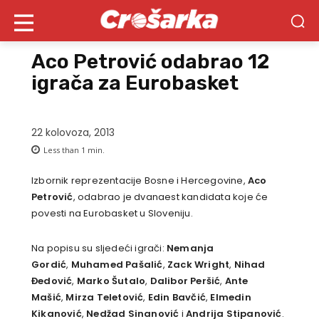
Aco Petrović odabrao 12
igrača za Eurobasket
22 kolovoza, 2013
Less than 1
min.
Izbornik reprezentacije Bosne i Hercegovine,
Aco
Petrović
, odabrao je dvanaest kandidata koje će
povesti na Eurobasket u Sloveniju.
Na popisu su sljedeći igrači:
Nemanja
Gordić
,
Muhamed
Pašalić
,
Zack
Wright
,
Nihad
Đedović
,
Marko Šutalo
,
Dalibor
Peršić
,
Ante
Mašić
,
Mirza Teletović
,
Edin Bavčić
,
Elmedin
Kikanović
,
Nedžad Sinanović
i
Andrija Stipanović
.