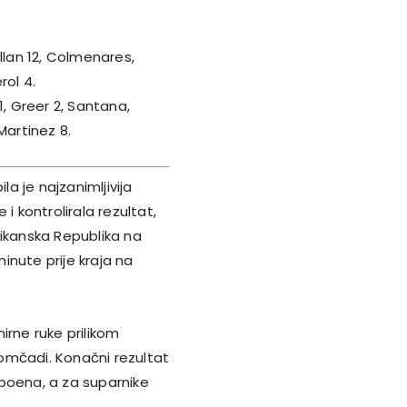
illan 12, Colmenares,
rol 4.
1, Greer 2, Santana,
Martinez 8.
a je najzanimljivija
i kontrolirala rezultat,
nikanska Republika na
minute prije kraja na
irne ruke prilikom
omčadi. Konačni rezultat
9 poena, a za suparnike