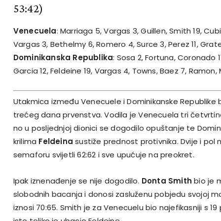
53:42)
Venecuela
: Marriaga 5, Vargas 3, Guillen, Smith 19, Cub
Vargas 3, Bethelmy 6, Romero 4, Surce 3, Perez 11, Grate
Dominikanska Republika
: Sosa 2, Fortuna, Coronado 1
Garcia 12, Feldeine 19, Vargas 4, Towns, Baez 7, Ramon, 
Utakmica između Venecuele i Dominikanske Republike bil
trećeg dana prvenstva. Vodila je Venecuela tri četvrtine 
no u posljednjoj dionici se dogodilo opuštanje te Domi
krilima
Feldeina
sustiže prednost protivnika. Dvije i pol 
semaforu svijetli 62:62 i sve upućuje na preokret.
Ipak iznenađenje se nije dogodilo.
Donta Smith
bio je m
slobodnih bacanja i donosi zasluženu pobjedu svojoj m
iznosi 70:65. Smith je za Venecuelu bio najefikasniji s 1
isto toliko je ubacio Feldeine.