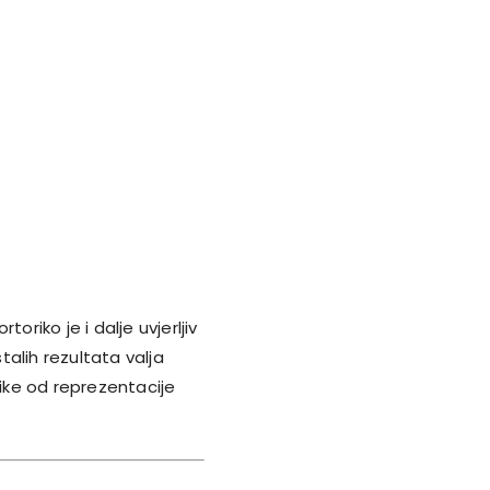
oriko je i dalje uvjerljiv
alih rezultata valja
like od reprezentacije