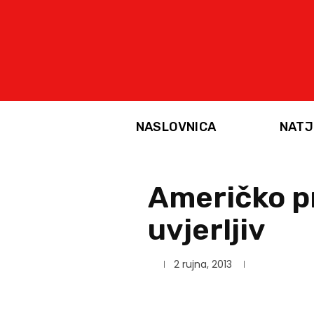
NASLOVNICA
NATJ
Američko pr
uvjerljiv
2 rujna, 2013