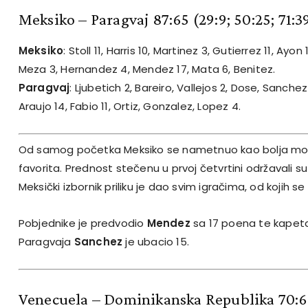
Meksiko – Paragvaj 87:65
(29:9; 50:25; 71:3
Meksiko
: Stoll 11, Harris 10, Martinez 3, Gutierrez 11, Ayo
Meza 3, Hernandez 4, Mendez 17, Mata 6, Benitez.
Paragvaj
: Ljubetich 2, Bareiro, Vallejos 2, Dose, Sanchez 
Araujo 14, Fabio 11, Ortiz, Gonzalez, Lopez 4.
Od samog početka Meksiko se nametnuo kao bolja mo
favorita. Prednost stečenu u prvoj četvrtini održavali s
Meksički izbornik priliku je dao svim igračima, od kojih se
Pobjednike je predvodio
Mendez
sa 17 poena te kapet
Paragvaja
Sanchez
je ubacio 15.
Venecuela – Dominikanska Republika 70: