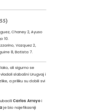
:55)
riguez, Chaney 2, Ayuso
o 10.
azzarino, Vazquez 2,
irre 8, Batista 7.
lako, ali sigurno se
ladali slabašni Urugvaj i
ke, a priliku su dobili svi
 ubacili
Carlos Arroyo
i
ia
je bio najefikasniji