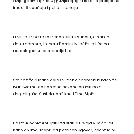
dvije godine igrao u gruzijskoj ligi u kojoj je prosječno
imao 16 ubačaja i pet asistencija.
U Sinj bi iz Detroita trebao stići u subotu, a nakon
dana odmora, treneru Damiru Milačiću bit će na
raspolaganju od ponedjeljka.
Što se tiče rubrike odlasci, treba spomenuti kako će
Ivan Svalina od naredne sezone braniti boje
drugoligaša Kaštela, baš kao i Dino Šipić.
Postoje određeni upiti i za status Hrvoja Vučića, ali
kako on ima unaprijed potpisan ugovor, eventualni