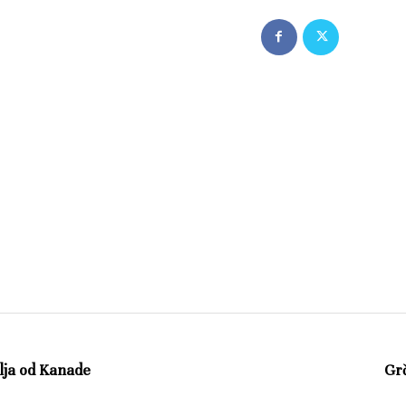
olja od Kanade
Grč