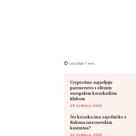
Less than 1
min.
Crypto4me najavljuje
partnerstvo s elitnim
europskim košarkaškim
klubom
28 SVIBNJA, 2026
Što košarka ima zajedničko s
Rabona internetskim
kasinima?
20 SVIBNJA, 2025