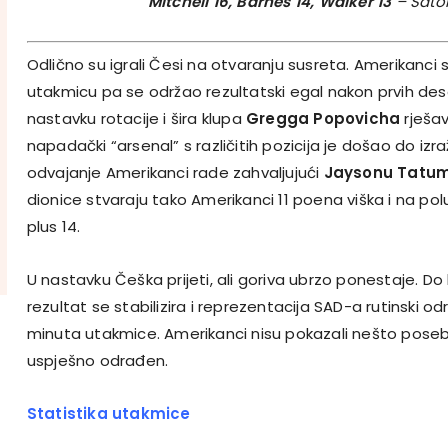
Mitchell 16, Barnes 14, Walker 13
– Sato
Odlično su igrali Česi na otvaranju susreta. Amerikanci
utakmicu pa se održao rezultatski egal nakon prvih des
nastavku rotacije i šira klupa
Gregga Popovicha
rješav
napadački “arsenal” s različitih pozicija je došao do izr
odvajanje Amerikanci rade zahvaljujući
Jaysonu Tatu
dionice stvaraju tako Amerikanci 11 poena viška i na pol
plus 14.
U nastavku Češka prijeti, ali goriva ubrzo ponestaje. Do
rezultat se stabilizira i reprezentacija SAD-a rutinski od
minuta utakmice. Amerikanci nisu pokazali nešto posebn
uspješno odrađen.
Statistika utakmice