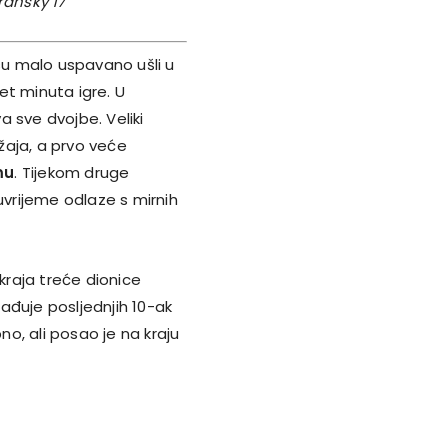
ransky 17
 su malo uspavano ušli u
et minuta igre. U
a sve dvojbe. Veliki
ažaja, a prvo veće
mu
. Tijekom druge
uvrijeme odlaze s mirnih
 kraja treće dionice
rađuje posljednjih 10-ak
o, ali posao je na kraju