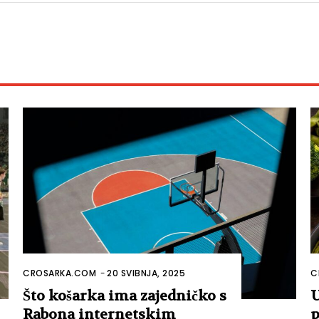
CROSARKA.COM
-
20 SVIBNJA, 2025
C
Što košarka ima zajedničko s
U
Rabona internetskim
p