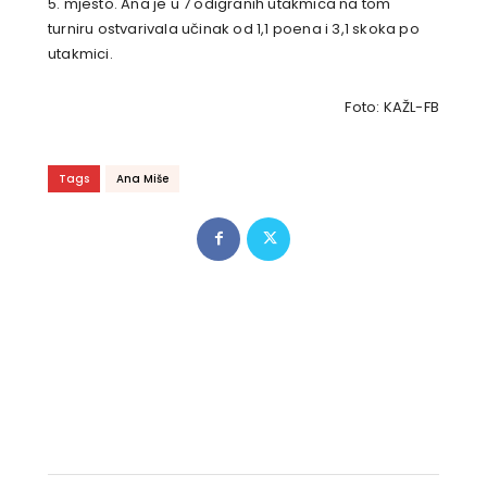
5. mjesto. Ana je u 7 odigranih utakmica na tom
turniru ostvarivala učinak od 1,1 poena i 3,1 skoka po
utakmici.
Foto: KAŽL-FB
Tags
Ana Miše