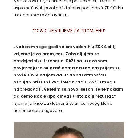
5,9 skokova, i 2,8 asistencija po utakmici, a Split je
uspio sačuvati prvoligaški status pobijedivši ŽKK Orku
u dodatnom razigravanju.
“DOŠLO JE VRIJEME ZA PROMJENU”
„Nakon mnogo godina provedenih u ŽKK Split,
vrijeme je za promjenu. Zahvaljujem se
predsjedniku i trenerici KAŽL na ukazanom
povjerenju te suigračicama na toplom prijemu u
novi klub. Vjerujem da uz dobru atmosferu,
ozbiljan pristup i kvalitetan rad u KAŽLu mogu
napredovati. Veselim se novoj sezoni te se nadam
da ćemo kao ekipa ostvariti što bolji rezultat.”
izjavila je Miše za službenu stranicu novog kluba
nakon potpisa ugovora.