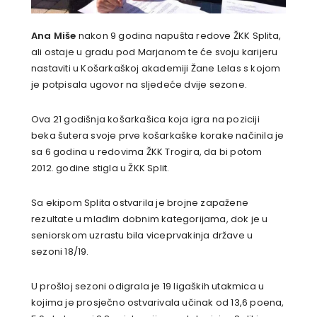
Ana Miše
nakon 9 godina napušta redove ŽKK Splita,
ali ostaje u gradu pod Marjanom te će svoju karijeru
nastaviti u Košarkaškoj akademiji Žane Lelas s kojom
je potpisala ugovor na sljedeće dvije sezone.
Ova 21 godišnja košarkašica koja igra na poziciji
beka šutera svoje prve košarkaške korake načinila je
sa 6 godina u redovima ŽKK Trogira, da bi potom
2012. godine stigla u ŽKK Split.
Sa ekipom Splita ostvarila je brojne zapažene
rezultate u mlađim dobnim kategorijama, dok je u
seniorskom uzrastu bila viceprvakinja države u
sezoni 18/19.
U prošloj sezoni odigrala je 19 ligaških utakmica u
kojima je prosječno ostvarivala učinak od 13,6 poena,