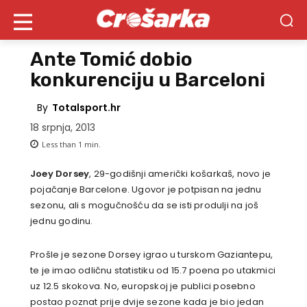
Ante Tomić dobio
konkurenciju u Barceloni
By
Totalsport.hr
18 srpnja, 2013
Less than 1
min.
Joey Dorsey
, 29-godišnji američki košarkaš, novo je
pojačanje Barcelone. Ugovor je potpisan na jednu
sezonu, ali s mogučnošću da se isti produlji na još
jednu godinu.
Prošle je sezone Dorsey igrao u turskom Gaziantepu,
te je imao odličnu statistiku od 15.7 poena po utakmici
uz 12.5 skokova. No, europskoj je publici posebno
postao poznat prije dvije sezone kada je bio jedan