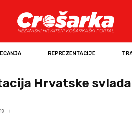
ECANJA
REPREZENTACIJE
TR
acija Hrvatske svlada
019