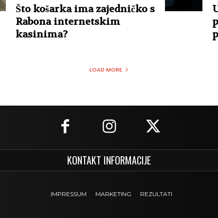
Što košarka ima zajedničko s
U
Rabona internetskim
p
kasinima?
p
LOAD MORE
KONTAKT INFORMACIJE
IMPRESSUM
MARKETING
REZULTATI