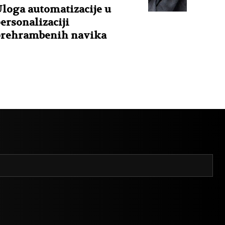
loga automatizacije u
ersonalizaciji
rehrambenih navika