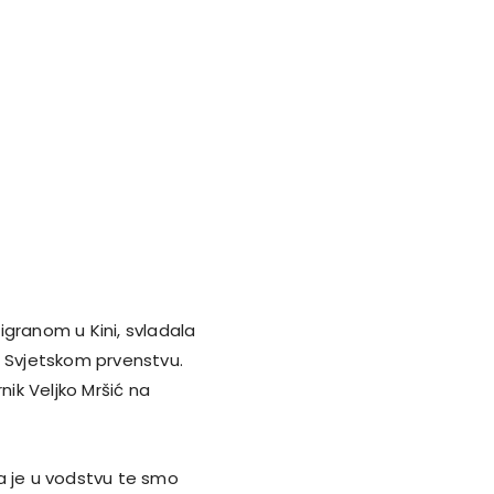
igranom u Kini, svladala
m Svjetskom prvenstvu.
nik Veljko Mršić na
a je u vodstvu te smo