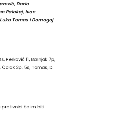
jarević, Dario
an Palokaj, Ivan
, Luka Tomas i Domagoj
s, Perković 11, Barnjak 7p,
3s, Čolak 3p, 5s, Tomas, D.
protivnici će im biti