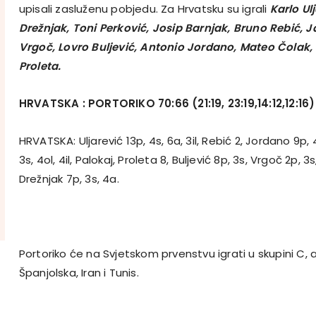
upisali zasluženu pobjedu. Za Hrvatsku su igrali
Karlo Ul
Drežnjak, Toni Perković, Josip Barnjak, Bruno Rebić, J
Vrgoč, Lovro Buljević, Antonio Jordano, Mateo Čolak
Proleta.
HRVATSKA : PORTORIKO 70:66 (21:19, 23:19,14:12,12:16)
HRVATSKA: Uljarević 13p, 4s, 6a, 3il, Rebić 2, Jordano 9p, 4
3s, 4ol, 4il, Palokaj, Proleta 8, Buljević 8p, 3s, Vrgoč 2p, 
Drežnjak 7p, 3s, 4a.
Portoriko će na Svjetskom prvenstvu igrati u skupini C, a 
Španjolska, Iran i Tunis.