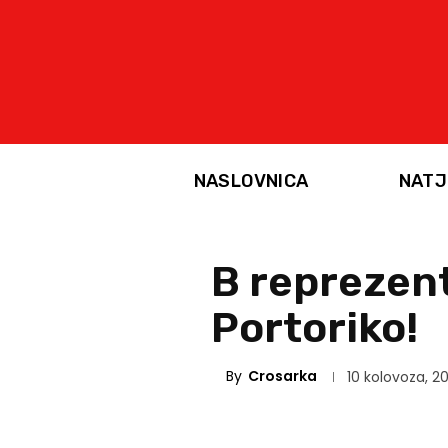
NASLOVNICA
NATJ
B reprezent
Portoriko!
By
Crosarka
10 kolovoza, 2