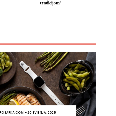
tradicijom”
ROSARKA.COM
-
20 SVIBNJA, 2025