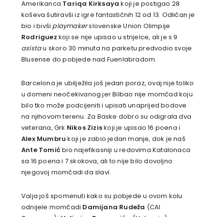
Amerikanca
Tariqa Kirksaya
koji je postigao 28
koševa šutiravši iz igre fantastičnih 12 od 13. Odličan je
bio i bivši
playmaker
slovenske Union Olimpije
Rodriguez
koji se nije upisao u strijelce, ali je s 9
asista
u skoro 30 minuta na parketu predvodio svoje
Blusense do pobjede nad Fuenlabradom.
Barcelona je ubilježila još jedan poraz, ovaj nije toliko
u domeni neočekivanog jer Bilbao nije momčad koju
bilo tko može podcijeniti i upisati unaprijed bodove
na njihovom terenu. Za Baske dobro su odigrala dva
veterana, Grk
Nikos Zizis
koji je upisao 16 poena i
Alex Mumbru
koji je zabio jedan manje, dok je naš
Ante Tomić
bio najefikasniji u redovima Katalonaca
sa 16 poena i 7 skokova, ali to nije bilo dovoljno
njegovoj momčadi da slavi.
Valja još spomenuti kako su pobjede u ovom kolu
odnijele momčadi
Damijana Rudeža
(CAI