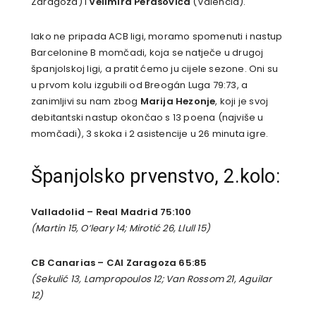
Zaragoza) i
Velimira Perasovića
(Valencia).
Iako ne pripada ACB ligi, moramo spomenuti i nastup
Barcelonine B momčadi, koja se natječe u drugoj
španjolskoj ligi, a pratit ćemo ju cijele sezone. Oni su
u prvom kolu izgubili od Breogán Luga 79:73, a
zanimljivi su nam zbog
Marija Hezonje
, koji je svoj
debitantski nastup okončao s 13 poena (najviše u
momčadi), 3 skoka i 2 asistencije u 26 minuta igre.
Španjolsko prvenstvo, 2.kolo:
Valladolid – Real Madrid 75:100
(Martin 15, O’leary 14; Mirotić 26, Llull 15)
CB Canarias – CAI Zaragoza 65:85
(Sekulić 13, Lampropoulos 12; Van Rossom 21, Aguilar
12)