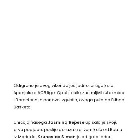
Odigrano je ovog vikenda još jedno, drugo kolo
španjolske ACB lige. Opet je bilo zanimljivih utakmica
i Barcelona je ponovo izgubila, ovoga puta od Bilbao
Basketa.
Unicaja našega
Jasmina Repeše
upisala je svoju
prvu pobjedu, poslije poraza u prvom kolu od Reala
iz Madrida.
Krunoslav Simon
je odigrao jednu