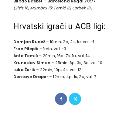
Bilbao Basket – Barcelona Regal 78:77
(Zizis 16, Mumbru 15; Tomić 16, Lorbek 13)
Hrvatski igrači u ACB ligi:
Damjan Rudež
– 10min, 2p, 2s, 1a, val. -1
Fran Pilepić
– 1min, val. -3
Ante Tomić
– 20min, 16p, 7s, 1a, val. 14
Krunoslav Simon
– 25min, 6p, 3s, 3a, val. 10
Luka Žorić
– 22min, 10p, 4s, val. 12
Dontaye Draper
– 12min, 4p, 1s, 2a, val. 7