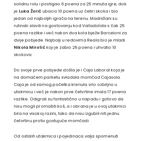
solidnu rolu i postigao 6 poena za 25 minuta igre, dok
je
Luka Žorić
ubacio 10 poena uz četiri skoka i bio
jedan od najboljih igrača na terenu. Madriđani su
rutinski slavili na gostovanju kod Valladolida s čak 25
poena razlike i već nakon dva kola bježe Barceloni za
dvije pobjede. Najbolji u redovima Reala bio je mladi
Nikola Mirotić
koji je zabio 26 poena i uhvatio 10
skokova.
Do svoje prve pobjede došla je i Caja Laboral koja je
na domaćem parketu svladala momčad Cajasola.
Caja je od samog početka krenula vrlo ozbiljno u
utakmicu i već je nakon prve četvrtine imala 17 poena
razlike. Odigrali su fantastično u napadu i gotovo da
nisu mogli promašiti koš, a i obrana je u ovoj utakmici
bila na visokoj razini, tako da nisu izgubili niti jednu
četvrtinu protiv gostujuće momčadi.
Od ostalih utakmica i pojedinaca valja spomenuti