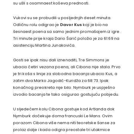
su ušli s osamnaest koševa prednosti.
Vukovi su se probudili u posljednjih deset minuta.
Odličnu rolu odigrao je
Davor Kus
koji je bio na
šesnaest poena sa samo jednim promašajem iz igre.
Tri minute prije kraja Dario Šarić položio je za 61:69 na
asistenciju Martina Junakovića.
Gosti se ipak nisu dali iznenaditi, Tre Simmons je
ubacio četiri vezana poena, ali Cibona nije stala. Prvo
je tri koša s linije za slobodna bacanja ubacio Kus, a
zatim dva Marko Jagodić-Kuridža za 68:73. Ipak
konačnog preokreta nije bilo. Nymburk je uspješno
izvodio bacanja te tako osigurao gostujuću pobjedu.
U sljedećem kolu Cibona gostuje kod Artlanda dok
Nymburk dočekuje doma francuski Le Mans. Ovim
porazom Cibona više nema niti teoretske šanse za
prolaz dalje i kada odigra preostale tri utakmice