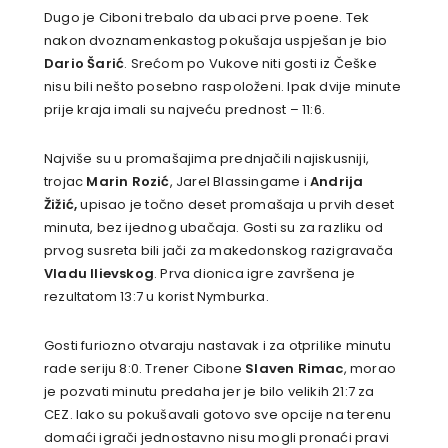
Dugo je Ciboni trebalo da ubaci prve poene. Tek
nakon dvoznamenkastog pokušaja uspješan je bio
Dario Šarić
. Srećom po Vukove niti gosti iz Češke
nisu bili nešto posebno raspoloženi. Ipak dvije minute
prije kraja imali su najveću prednost – 11:6.
Najviše su u promašajima prednjačili najiskusniji,
trojac
Marin Rozić
, Jarel Blassingame i
Andrija
Žižić,
upisao je točno deset promašaja u prvih deset
minuta, bez ijednog ubačaja. Gosti su za razliku od
prvog susreta bili jači za makedonskog razigravača
Vladu Ilievskog
. Prva dionica igre završena je
rezultatom 13:7 u korist Nymburka.
Gosti furiozno otvaraju nastavak i za otprilike minutu
rade seriju 8:0. Trener Cibone
Slaven Rimac
, morao
je pozvati minutu predaha jer je bilo velikih 21:7 za
CEZ. Iako su pokušavali gotovo sve opcije na terenu
domaći igrači jednostavno nisu mogli pronaći pravi