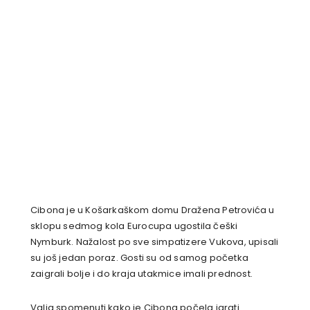
Cibona je u Košarkaškom domu Dražena Petrovića u
sklopu sedmog kola Eurocupa ugostila češki
Nymburk. Nažalost po sve simpatizere Vukova, upisali
su još jedan poraz. Gosti su od samog početka
zaigrali bolje i do kraja utakmice imali prednost.
Valja spomenuti kako je Cibona počela igrati