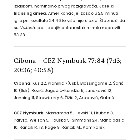
izlaskom, nominalno prvog razigravača,
Jarela
Blassingamea
. Amerikanac je izašao u 25. minuti
igre pri rezultatu 24:46 te više nije ulazio. Što znači da
su
Vukovi
u posljednjih petnaestak minuta napravili
53:38.
Cibona – CEZ Nymburk 77:84
(7:13;
20:36; 40:58)
Cibona
: Kus 22, Planinić 7(6sk), Blassingame 2, Šarić
10 (6sk), Rozić, Jagodić-Kuridža 5, Junaković 12,
Janning 11, Strawberry 6, Žižić 2, Arapović, Gabrić
CEZ Nymburk
: Massamba 5, Ilievski 11, Hruban 3,
Palyza, Welsch 5, Houska 5, Simmons 24, Mahalbasic
10, Rancik R. 13, Page 8, Rancik M., Pomikalek