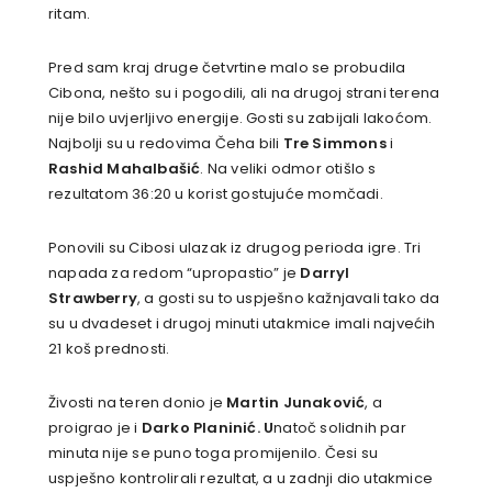
ritam.
Pred sam kraj druge četvrtine malo se probudila
Cibona, nešto su i pogodili, ali na drugoj strani terena
nije bilo uvjerljivo energije. Gosti su zabijali lakoćom.
Najbolji su u redovima Čeha bili
Tre Simmons
i
Rashid Mahalbašić
. Na veliki odmor otišlo s
rezultatom 36:20 u korist gostujuće momčadi.
Ponovili su Cibosi ulazak iz drugog perioda igre. Tri
napada za redom “upropastio” je
Darryl
Strawberry
, a gosti su to uspješno kažnjavali tako da
su u dvadeset i drugoj minuti utakmice imali najvećih
21 koš prednosti.
Živosti na teren donio je
Martin Junaković
, a
proigrao je i
Darko Planinić. U
natoč solidnih par
minuta nije se puno toga promijenilo. Česi su
uspješno kontrolirali rezultat, a u zadnji dio utakmice