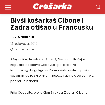
Bivši košarkaš Cibone i
Zadra otišao u Francusku
By
Crosarka
14 kolovoza, 2019
Less than 1
min.
24-godišnji hrvatski košarkaš, Domagoj Bošnjak
napustio je redove Cedevite i potpisao za
francuskog drugoligaša Rouen Metropole. U prošloj
sezoni imao je skromnu minutažu i učinak, od samo 2
poena uz 2 skoka.
Prije Cedevite, bio je član Širokog, Zadra i Cibone.