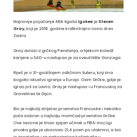
Najnovije pojačanje ABA ligaša
Igokee
je
Steven
Gray,
koji je 2018. godine kratkotrajno nosio dres
Zadra.
Gray dolazi iz grčkog Peristerija, a tijekom koledž
karijere u SAD-u nastupao je za sveučilište Gonzaga.
Riječ je o 31-godišnjem odličnom šuteru, koji ima
bogato iskustvo igranja u Europi. Osim Grčke, gdje je
igrao još za Lavrio, Gray je nastupao i u Francuskoj za
Gravelines te Dijon.
Bio je najbolji strijelac prvenstva Francuske i nekoliko
puta izabran u najbolju momčad prvenstva Grčke.
Ove sezone je imao sjajan učinak u FIBA-inoj Ligi
prvaka gdje je ubacivao 21,4 poen po utakmici, a bio
je proglašen i za najkorisnijeg košarkaša u