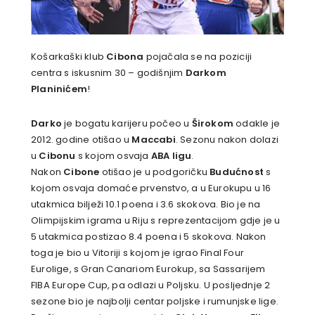
Košarkaški klub
Cibona
pojačala se na poziciji
centra s iskusnim 30 – godišnjim
Darkom
Planinićem
!
Darko
je bogatu karijeru počeo u
Širokom
odakle je
2012. godine otišao u
Maccabi
. Sezonu nakon dolazi
u
Cibonu
s kojom osvaja
ABA ligu
.
Nakon
Cibone
otišao je u podgoričku
Budućnost
s
kojom osvaja domaće prvenstvo, a u Eurokupu u 16
utakmica bilježi 10.1 poena i 3.6 skokova. Bio je na
Olimpijskim igrama u Riju s reprezentacijom gdje je u
5 utakmica postizao 8.4 poena i 5 skokova. Nakon
toga je bio u Vitoriji s kojom je igrao Final Four
Eurolige, s Gran Canariom Eurokup, sa Sassarijem
FIBA Europe Cup, pa odlazi u Poljsku. U posljednje 2
sezone bio je najbolji centar poljske i rumunjske lige.