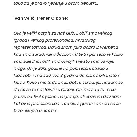
tako da je pravo rješenje u ovom trenutku.
Ivan Velić, trener Cibone:
Ovo je veliki potpis za naš klub. Dobili smo velikog
igrača i velikog profesionalca, hrvatskog
reprezentativca. Darka znam jako dobro iz vremena
kad smo surađivali u Širokom. U te 3 i pol sezone koliko
smo zajedno radili smo osvojili sve što smo osvojiti
mogli. On je 2012. godine na polusezoni otišao u
Maccabi i ima sad već 8 godina da nismo bili u istom
klubu. Kako smo tada imali dobru suradnju, nadam se
da će se to nastaviti i u Ciboni. On ima sad tu malu
pauzu od 8-9 mjeseci neigranja, ali obzirom da znam
kakav je profesionalac i radnik, siguran sam da će se
brzo uklopiti u naš tim.