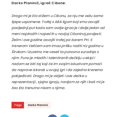
Darko Planinić, igrač Cibone:
Drago mi je što stižem u Cibonu, za nju me vežu samo
lijepe uspomene. Trofej s ABA ligom koji smo osvojili
posljednji put kada sam ovdje igrao je i dalje jedan od
meni najdražih i najvećih u novijoj Ciboninoj povijesti.
Želim i ove godine osvojiti trofej pa barem PH. S
trenerom Velićem sam imao priliku raditi niz godina u
Širokom i izuzetno me veseli ta ponovna suradnja s
njim. Puno je mladih i talentiranih dečkiju u ekipi i
nadam se biti taj koji će im svojim iskustvom pomoći
da naprave iskorak u svojoj igri i da zajedno krenemo
pobjeđivati. Drago mi je vidjeti i ove dečke u
reprezentaciji , sjajno igraju, navijam za njih i baš mi je
žao što trenutno nisam s njima.
Tags
Darko Planinić