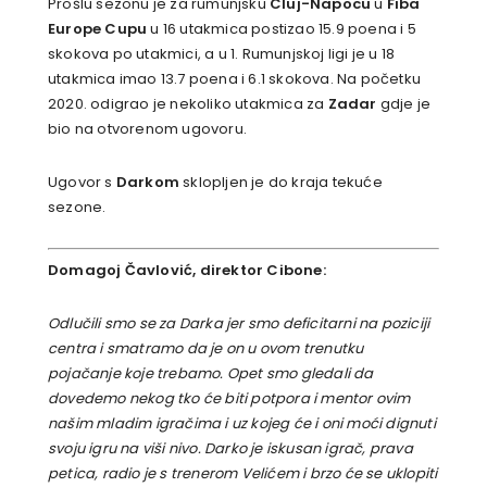
Prošlu sezonu je za rumunjsku
Cluj-Napocu
u
Fiba
Europe Cupu
u 16 utakmica postizao 15.9 poena i 5
skokova po utakmici, a u 1. Rumunjskoj ligi je u 18
utakmica imao 13.7 poena i 6.1 skokova. Na početku
2020. odigrao je nekoliko utakmica za
Zadar
gdje je
bio na otvorenom ugovoru.
Ugovor s
Darkom
sklopljen je do kraja tekuće
sezone.
Domagoj Čavlović, direktor Cibone:
Odlučili smo se za Darka jer smo deficitarni na poziciji
centra i smatramo da je on u ovom trenutku
pojačanje koje trebamo. Opet smo gledali da
dovedemo nekog tko će biti potpora i mentor ovim
našim mladim igračima i uz kojeg će i oni moći dignuti
svoju igru na viši nivo. Darko je iskusan igrač, prava
petica, radio je s trenerom Velićem i brzo će se uklopiti