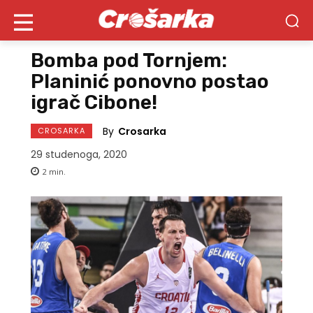
Bomba pod Tornjem:
Planinić ponovno postao
igrač Cibone!
By
Crosarka
CROSARKA
29 studenoga, 2020
2
min.