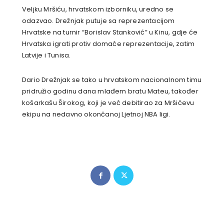
Veljku Mršiću, hrvatskom izborniku, uredno se
odazvao. Drežnjak putuje sa reprezentacijom
Hrvatske na turnir “Borislav Stanković” u Kinu, gdje će
Hrvatska igrati protiv domaće reprezentacije, zatim
Latvije i Tunisa.
Dario Drežnjak se tako u hrvatskom nacionalnom timu
pridružio godinu dana mlađem bratu Mateu, također
košarkašu Širokog, koji je već debitirao za Mršićevu
ekipu na nedavno okončanoj Ljetnoj NBA ligi.