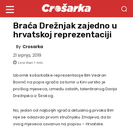
Braća Drežnjak zajedno u
hrvatskoj reprezentaciji
By
Crosarka
21 srpnja, 2019
Less than 1
min.
Izbornik košarkaške reprezentacije BiH Vedran
Bosnić na popis igrača za turnir u Kini uvrstio je
prošlog mjeseca, između ostalih, talentiranog Darija
Drežnjaka iz Širokog.
No, jedan od najboljih igrača aktualnog prvaka BiH
nije se odazvao prvom stručnjaku Zmajeva, da bi
ovog mjeseca osvanuo na popisu – Hrvatske.