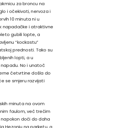
utakmicu za broncu na
 i očekivati, nervoza i
vih 10 minuta ni u
ik napadačke i atraktivne
leto gubili lopte, a
avljenu “kockastu”
atskoj prednosti. Tako su
jenih lopti, a u
u napadu. No i unatoč
erne četvrtine došla do
će se smjeru razvijati
tskih minuta na ovom
inim faulom, već trećim
ma napokon doći do daha
ja Hezonju na parketu, a