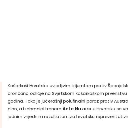
Košarkaši Hrvatske uvjerljivim trijumfom protiv Španjolske
brončano odličje na Svjetskom košarkaškom prvenstvu u 
godina. Tako je jučerašnji polufinalni poraz protiv Austra
plan, a izabranici trenera
Ante Nazora
u Hrvatsku se vr
jednim vrijednim rezultatom za hrvatsku reprezentativn