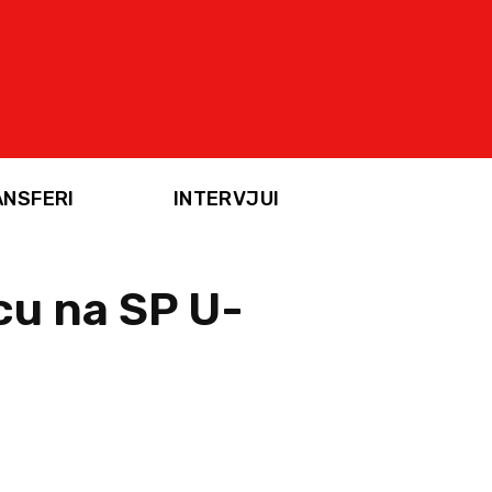
ANSFERI
INTERVJUI
cu na SP U-