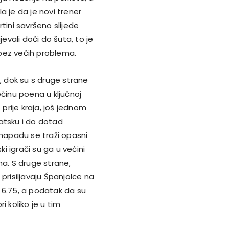
a je da je novi trener
tini savršeno slijede
jevali doći do šuta, to je
i bez većih problema.
ša, dok su s druge strane
većinu poena u ključnoj
e prije kraja, još jednom
atsku i do dotad
 napadu se traži opasni
ki igrači su ga u većini
ma. S druge strane,
i prisiljavaju Španjolce na
 6.75, a podatak da su
i koliko je u tim