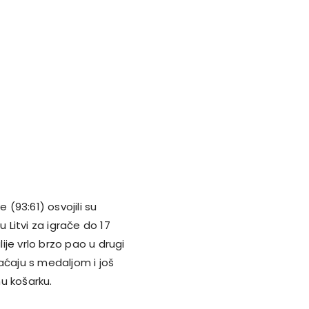
 (93:61) osvojili su
Litvi za igrače do 17
lije vrlo brzo pao u drugi
aćaju s medaljom i još
u košarku.