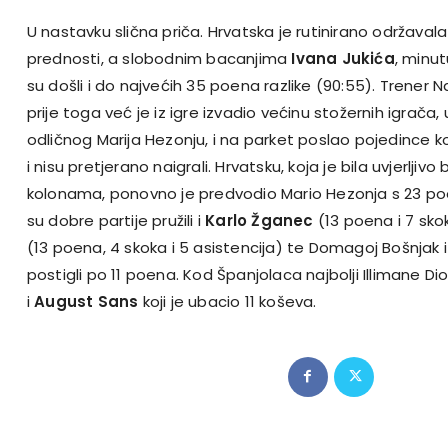
U nastavku slična priča. Hrvatska je rutinirano održav
prednosti, a slobodnim bacanjima
Ivana Jukića
, minut
su došli i do najvećih 35 poena razlike (90:55). Trener 
prije toga već je iz igre izvadio većinu stožernih igrača, 
odličnog Marija Hezonju, i na parket poslao pojedince 
i nisu pretjerano naigrali. Hrvatsku, koja je bila uvjerljivo
kolonama, ponovno je predvodio Mario Hezonja s 23 po
su dobre partije pružili i
Karlo Žganec
(13 poena i 7 sko
(13 poena, 4 skoka i 5 asistencija) te Domagoj Bošnjak i
postigli po 11 poena. Kod Španjolaca najbolji Illimane D
i
August Sans
koji je ubacio 11 koševa.