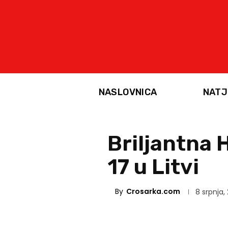
NASLOVNICA
NATJ
Briljantna 
17 u Litvi
By
Crosarka.com
8 srpnja,