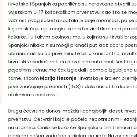
Hrvatska i Španjolska poprilično su nerovozno otvorili 
Svjetskom U-17 košarkaškom prvenstvu. Kao što se moglo
važnost ovog susreta sputala je obje momčadi, pa se pr
kojem slučaju nije moglo okarakterizirati kao neki prazn
košarke. I u takvim okolnostima, u kojima su Hrvati brzop
Španjolci nikako nisu mogli pronaći put kroz dobro post
obranu, naši su od prve minute bili u konstantnoj rezult
hrvatski košarkaši već do devete minute imali šest izgubl
pojedinim trenucima čak izgledali i pomalo izgubljeno 
tome, tricom
Marija Hezonje
Hrvatska je krajem premij
prve značajnije prednosti (15:8) i dala naslutiti u kojem 
utakmica u nastavku.
Druga četvrtina donosi možda i ponajboljih deset hrva
prvenstvu. Četvrtini koja je počela nepotrebnim Hezonj
na utakmici. Činilo se kako će Španjolci u tim trenuci
izlaskom našeg vodećeg strijelca, no Ante Nazor ostavl