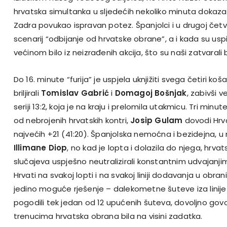
hrvatska simultanka u sljedećih nekoliko minuta dokazal
Zadra povukao ispravan potez. Španjolci i u drugoj četvr
scenarij “odbijanje od hrvatske obrane”, a i kada su uspi
većinom bilo iz neizrađenih akcija, što su naši zatvaral
Do 16. minute “furija” je uspjela uknjižiti svega četiri ko
briljirali
Tomislav Gabrić
i
Domagoj Bošnjak
, zabivši 
seriji 13:2, koja je na kraju i prelomila utakmicu. Tri minut
od nebrojenih hrvatskih kontri,
Josip Gulam
dovodi Hrv
najvećih +21 (41:20). Španjolska nemoćna i bezidejna, u
Illimane Diop
, no kad je lopta i dolazila do njega, hrvats
slučajeva uspješno neutralizirali konstantnim udvajanji
Hrvati na svakoj lopti i na svakoj liniji dodavanja u obran
jedino moguće rješenje – dalekometne šuteve iza linije
pogodili tek jedan od 12 upućenih šuteva, dovoljno govor
trenucima hrvatska obrana bila na visini zadatka.