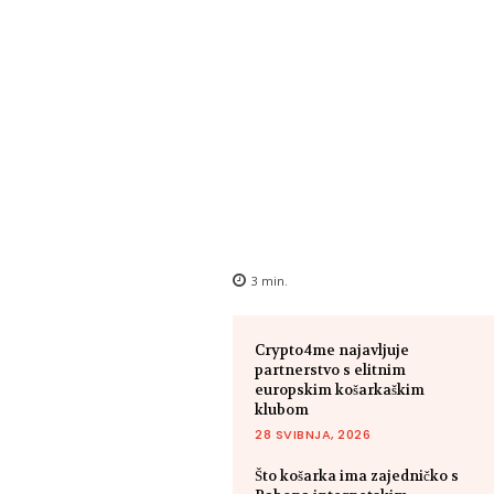
3
min.
Crypto4me najavljuje
partnerstvo s elitnim
europskim košarkaškim
klubom
28 SVIBNJA, 2026
Što košarka ima zajedničko s