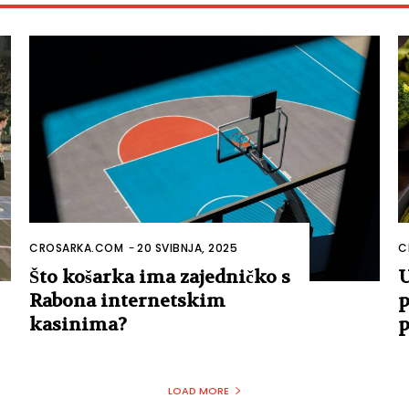
CROSARKA.COM
-
20 SVIBNJA, 2025
C
Što košarka ima zajedničko s
U
Rabona internetskim
p
kasinima?
p
LOAD MORE