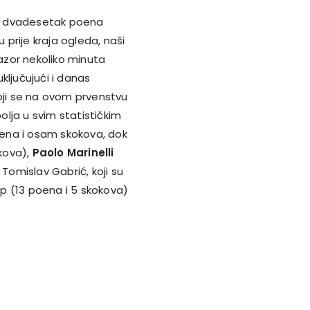
ala dvadesetak poena
u prije kraja ogleda, naši
Nazor nekoliko minuta
uključujući i danas
koji se na ovom prvenstvu
 bolja u svim statističkim
ena i osam skokova, dok
kova),
Paolo Marinelli
 Tomislav Gabrić, koji su
iop (13 poena i 5 skokova)