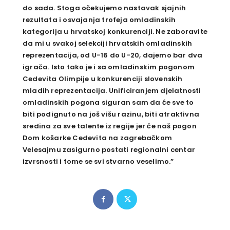
do sada. Stoga očekujemo nastavak sjajnih
rezultata i osvajanja trofeja omladinskih
kategorija u hrvatskoj konkurenciji. Ne zaboravite
da mi u svakoj selekciji hrvatskih omladinskih
reprezentacija, od U-16 do U-20, dajemo bar dva
igrača. Isto tako je i sa omladinskim pogonom
Cedevita Olimpije u konkurenciji slovenskih
mladih reprezentacija. Unificiranjem djelatnosti
omladinskih pogona siguran sam da će sve to
biti podignuto na još višu razinu, biti atraktivna
sredina za sve talente iz regije jer će naš pogon
Dom košarke Cedevita na zagrebačkom
Velesajmu zasigurno postati regionalni centar
izvrsnosti i tome se svi stvarno veselimo.”