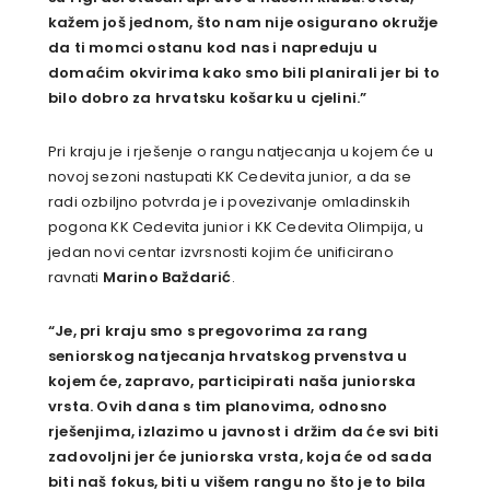
kažem još jednom, što nam nije osigurano okružje
da ti momci ostanu kod nas i napreduju u
domaćim okvirima kako smo bili planirali jer bi to
bilo dobro za hrvatsku košarku u cjelini.”
Pri kraju je i rješenje o rangu natjecanja u kojem će u
novoj sezoni nastupati KK Cedevita junior, a da se
radi ozbiljno potvrda je i povezivanje omladinskih
pogona KK Cedevita junior i KK Cedevita Olimpija, u
jedan novi centar izvrsnosti kojim će unificirano
ravnati
Marino Baždarić
.
“Je, pri kraju smo s pregovorima za rang
seniorskog natjecanja hrvatskog prvenstva u
kojem će, zapravo, participirati naša juniorska
vrsta. Ovih dana s tim planovima, odnosno
rješenjima, izlazimo u javnost i držim da će svi biti
zadovoljni jer će juniorska vrsta, koja će od sada
biti naš fokus, biti u višem rangu no što je to bila