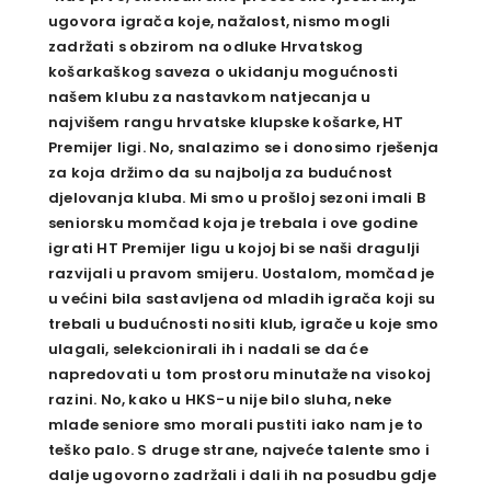
ugovora igrača koje, nažalost, nismo mogli
zadržati s obzirom na odluke Hrvatskog
košarkaškog saveza o ukidanju mogućnosti
našem klubu za nastavkom natjecanja u
najvišem rangu hrvatske klupske košarke, HT
Premijer ligi. No, snalazimo se i donosimo rješenja
za koja držimo da su najbolja za budućnost
djelovanja kluba. Mi smo u prošloj sezoni imali B
seniorsku momčad koja je trebala i ove godine
igrati HT Premijer ligu u kojoj bi se naši dragulji
razvijali u pravom smijeru. Uostalom, momčad je
u većini bila sastavljena od mladih igrača koji su
trebali u budućnosti nositi klub, igrače u koje smo
ulagali, selekcionirali ih i nadali se da će
napredovati u tom prostoru minutaže na visokoj
razini. No, kako u HKS-u nije bilo sluha, neke
mlađe seniore smo morali pustiti iako nam je to
teško palo. S druge strane, najveće talente smo i
dalje ugovorno zadržali i dali ih na posudbu gdje