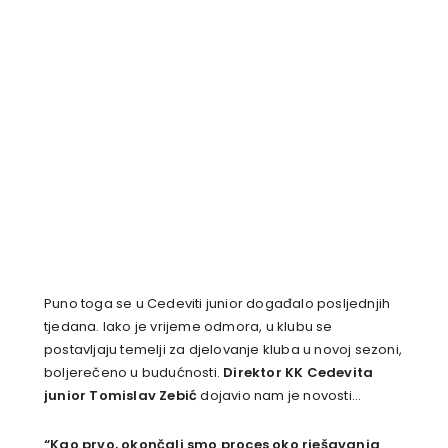
Puno toga se u Cedeviti junior događalo posljednjih
tjedana. Iako je vrijeme odmora, u klubu se
postavljaju temelji za djelovanje kluba u novoj sezoni,
boljerečeno u budućnosti.
Direktor KK Cedevita
junior Tomislav Zebić
dojavio nam je novosti…
“Kao prvo, okončali smo proces oko rješavanja