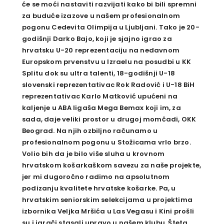
će se moći nastaviti razvijati kako bi bili spremni
za buduće izazove u našem profesionalnom
pogonu Cedevita Olimpija u Ljubljani. Tako je 20-
godišnji Darko Bajo, koji je sjajno igrao za
hrvatsku U-20 reprezentaciju na nedavnom
Europskom prvenstvu u Izraelu na posudbi u KK
Splitu dok su ultra talenti, 18-godišnji U-18
slovenski reprezentativac Rok Radović i U-18 BiH
reprezentativac Karlo Matković upućeni na
kaljenje u ABA ligaša Mega Bemax koji im, za
sada, daje veliki prostor u drugoj momčadi, OKK
Beograd. Na njih ozbiljno računamo u
profesionalnom pogonu u Stožicama vrlo brzo.
Volio bih da je bilo više sluha u krovnom
hrvatskom košarkaškom savezu za naše projekte,
jer mi dugoročno radimo na apsolutnom
podizanju kvalitete hrvatske košarke. Pa, u
hrvatskim seniorskim selekcijama u projektima
izbornika Veljka Mršića u Las Vegasu i Kini prošli
su i igrači stasali upravo u našem klubu. Šteta,