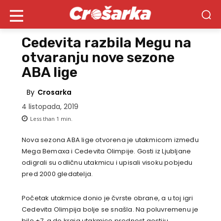
Cedevita razbila Megu na
otvaranju nove sezone
ABA lige
By
Crosarka
4 listopada, 2019
Less than 1
min.
Nova sezona ABA lige otvorena je utakmicom između
Mega Bemaxa i Cedevita Olimpije. Gosti iz Ljubljane
odigrali su odličnu utakmicu i upisali visoku pobjedu
pred 2000 gledatelja.
Početak utakmice donio je čvrste obrane, a u toj igri
Cedevita Olimpija bolje se snašla. Na poluvremenu je
bilo +7, a do kraja utakmice prednost gostiju