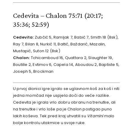
Cedevita – Chalon 75:71
(20:17;
35:36; 52:59)
Cedevita:
Zubčić 5, Ramljak 7, Babić 7, Smith 18 (8sk),
Ray 7, Bilan 8, Nurkić 11, Baltić, Baždarić, Mazalin,
Mustapić, Suton 12 (8sk)
Chalon:
Tchicamboud 16, Quattara 2, Slaughter 19,
Boutille 2, Evtimov 6, Capela 14, Aboudou 2, Baptiste 5,
Joseph 5, Brockman
U prvoj dionici igre igralo se uglavnom koš za koš i niti
jedna momčad nije uspjela doći do veće razlike.
Cedevita je igrala vrlo dobru obranu na trenutke, ali
na trenutke i vrlo loše pa je Chalon postigao puno
lakih koševa. Tek pred kraj uhvatili su
Vitamini
malo
bolje kontrolu utakmice u svoje ruke.