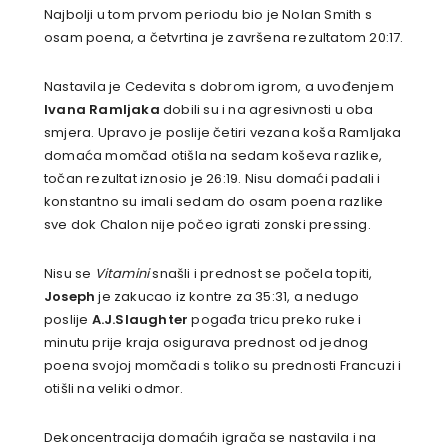
Najbolji u tom prvom periodu bio je Nolan Smith s
osam poena, a četvrtina je završena rezultatom 20:17.
Nastavila je Cedevita s dobrom igrom, a uvođenjem
Ivana Ramljaka
dobili su i na agresivnosti u oba
smjera. Upravo je poslije četiri vezana koša Ramljaka
domaća momčad otišla na sedam koševa razlike,
točan rezultat iznosio je 26:19. Nisu domaći padali i
konstantno su imali sedam do osam poena razlike
sve dok Chalon nije počeo igrati zonski pressing.
Nisu se
Vitamini
snašli i prednost se počela topiti,
Joseph
je zakucao iz kontre za 35:31, a nedugo
poslije
A.J.Slaughter
pogađa tricu preko ruke i
minutu prije kraja osigurava prednost od jednog
poena svojoj momčadi s toliko su prednosti Francuzi i
otišli na veliki odmor.
Dekoncentracija domaćih igrača se nastavila i na