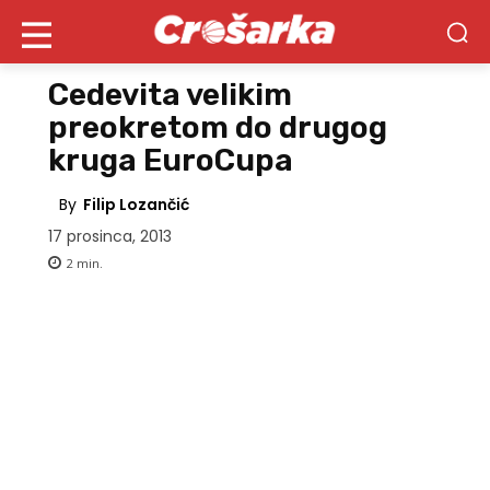
Cedevita velikim
preokretom do drugog
kruga EuroCupa
By
Filip Lozančić
17 prosinca, 2013
2
min.