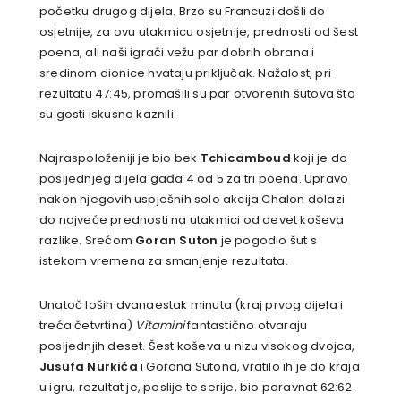
početku drugog dijela. Brzo su Francuzi došli do
osjetnije, za ovu utakmicu osjetnije, prednosti od šest
poena, ali naši igrači vežu par dobrih obrana i
sredinom dionice hvataju priključak. Nažalost, pri
rezultatu 47:45, promašili su par otvorenih šutova što
su gosti iskusno kaznili.
Najraspoloženiji je bio bek
Tchicamboud
koji je do
posljednjeg dijela gađa 4 od 5 za tri poena. Upravo
nakon njegovih uspješnih solo akcija Chalon dolazi
do najveće prednosti na utakmici od devet koševa
razlike. Srećom
Goran Suton
je pogodio šut s
istekom vremena za smanjenje rezultata.
Unatoč loših dvanaestak minuta (kraj prvog dijela i
treća četvrtina)
Vitamini
fantastično otvaraju
posljednjih deset. Šest koševa u nizu visokog dvojca,
Jusufa Nurkića
i Gorana Sutona, vratilo ih je do kraja
u igru, rezultat je, poslije te serije, bio poravnat 62:62.