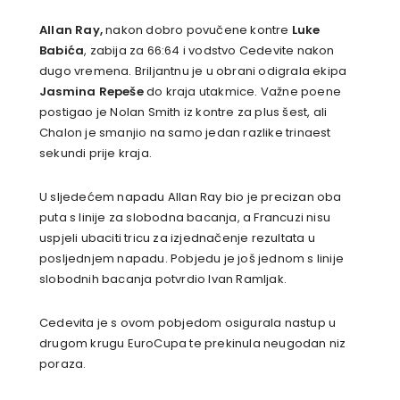
Allan Ray,
nakon dobro povučene kontre
Luke
Babića
, zabija za 66:64 i vodstvo Cedevite nakon
dugo vremena. Briljantnu je u obrani odigrala ekipa
Jasmina Repeše
do kraja utakmice. Važne poene
postigao je Nolan Smith iz kontre za plus šest, ali
Chalon je smanjio na samo jedan razlike trinaest
sekundi prije kraja.
U sljedećem napadu Allan Ray bio je precizan oba
puta s linije za slobodna bacanja, a Francuzi nisu
uspjeli ubaciti tricu za izjednačenje rezultata u
posljednjem napadu. Pobjedu je još jednom s linije
slobodnih bacanja potvrdio Ivan Ramljak.
Cedevita je s ovom pobjedom osigurala nastup u
drugom krugu EuroCupa te prekinula neugodan niz
poraza.