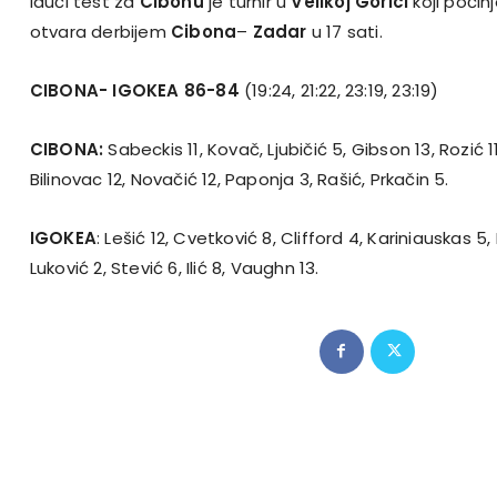
Idući test za
Cibonu
je turnir u
Velikoj Gorici
koji počinj
otvara derbijem
Cibona
–
Zadar
u 17 sati.
CIBONA- IGOKEA 86-84
(19:24, 21:22, 23:19, 23:19)
CIBONA:
Sabeckis 11, Kovač, Ljubičić 5, Gibson 13, Rozić 1
Bilinovac 12, Novačić 12, Paponja 3, Rašić, Prkačin 5.
IGOKEA
: Lešić 12, Cvetković 8, Clifford 4, Kariniauskas 5
Luković 2, Stević 6, Ilić 8, Vaughn 13.