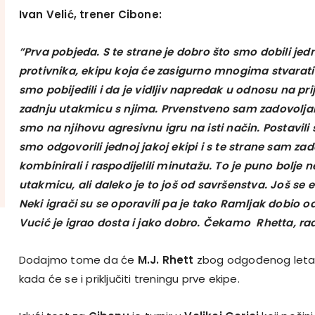
Ivan Velić, trener Cibone:
”Prva pobjeda. S te strane je dobro što smo dobili jed
protivnika, ekipu koja će zasigurno mnogima stvarati
smo pobijedili i da je vidljiv napredak u odnosu na pr
zadnju utakmicu s njima. Prvenstveno sam zadovoljan
smo na njihovu agresivnu igru na isti način. Postavili 
smo odgovorili jednoj jakoj ekipi i s te strane sam z
kombinirali i raspodijelili minutažu. To je puno bolje n
utakmicu, ali daleko je to još od savršenstva. Još se 
Neki igrači su se oporavili pa je tako Ramljak dobio 
Vucić je igrao dosta i jako dobro. Čekamo Rhetta, radi
Dodajmo tome da će
M.J. Rhett
zbog odgođenog let
kada će se i priključiti treningu prve ekipe.