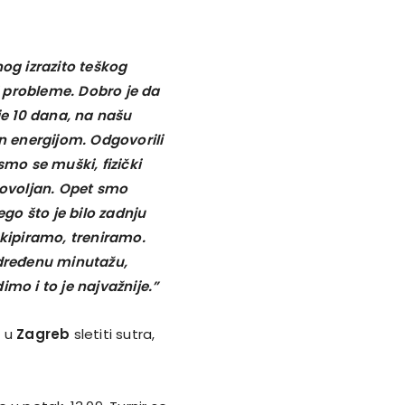
nog izrazito teškog
 probleme. Dobro je da
ije 10 dana, na našu
 energijom. Odgovorili
smo se muški, fizički
adovoljan. Opet smo
ego što je bilo zadnju
ekipiramo, treniramo.
određenu minutažu,
mo i to je najvažnije.”
a u
Zagreb
sletiti sutra,