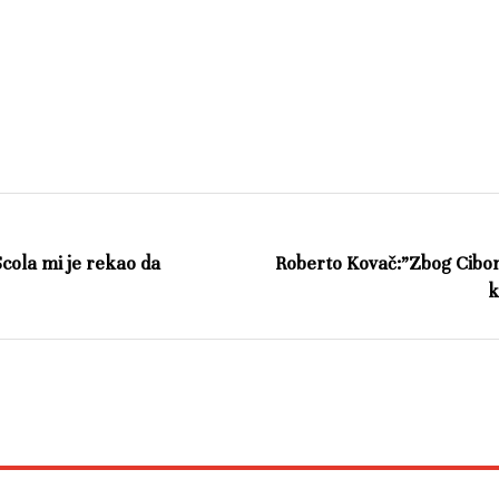
cola mi je rekao da
Roberto Kovač:”Zbog Cibo
k