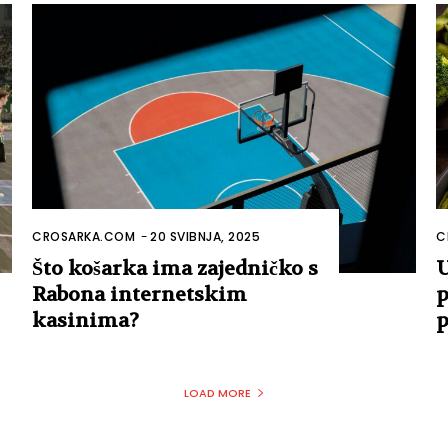
CROSARKA.COM
-
20 SVIBNJA, 2025
C
Što košarka ima zajedničko s
U
Rabona internetskim
p
kasinima?
p
LOAD MORE