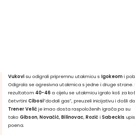
Vukovi
su odigrali pripremnu utakmicu s
Igokeom
i pob
Odigrala se agresivna utakmica s jedne i druge strane. 
rezultatom
40-46
a cijelu se utakmicu igralo koš za koš
četvrtini
Cibosi
”dodali gas”, preuzeli inicijativu i došli 
Trener Velić
je imao dosta raspoloženih igrača pa su
tako
Gibson
,
Novačić
,
Bilinovac
,
Rozić
i
Sabeckis
upis
poena.