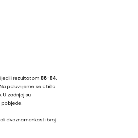
ijedili rezultatom
86-84
.
Na poluvrijeme se otišlo
. U zadnjoj su
do pobjede.
ali dvoznamenkasti broj