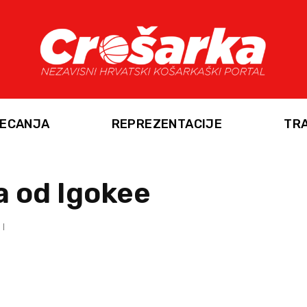
ECANJA
REPREZENTACIJE
TR
a od Igokee