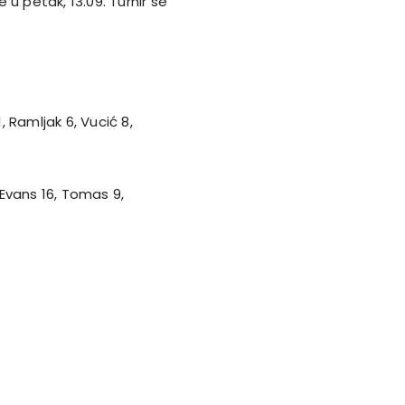
e u petak, 13.09. Turnir se
1, Ramljak 6, Vucić 8,
, Evans 16, Tomas 9,