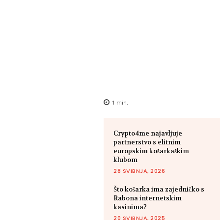
1
min.
Crypto4me najavljuje
partnerstvo s elitnim
europskim košarkaškim
klubom
28 SVIBNJA, 2026
Što košarka ima zajedničko s
Rabona internetskim
kasinima?
20 SVIBNJA, 2025