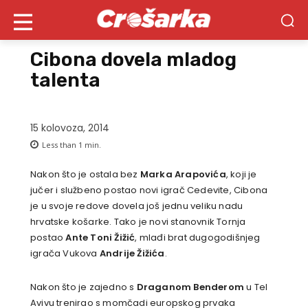
Cibona dovela mladog
talenta
15 kolovoza, 2014
Less than 1
min.
Nakon što je ostala bez
Marka Arapovića
, koji je
jučer i službeno postao novi igrač Cedevite, Cibona
je u svoje redove dovela još jednu veliku nadu
hrvatske košarke. Tako je novi stanovnik Tornja
postao
Ante Toni Žižić
, mlađi brat dugogodišnjeg
igrača Vukova
Andrije Žižića
.
Nakon što je zajedno s
Draganom Benderom
u Tel
Avivu trenirao s momčadi europskog prvaka