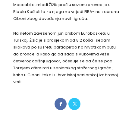
Maccabija, mladi Žižić prošlu sezonu proveo je u
Ribola Kašteli te za njega ne vrijedi FIBA-ina zabrana
Ciboni zbog dovođenja novih igrača.
Na netom završenom juniorskom Eurobasketu u
Turskoj, Žižić je s prosjekom od 8.2 koša i sedam
skokova po susretu participirao na hrvatskom putu
do bronce, a kako ga od sada s Vukovima veže
četverogodišnji ugovor, očekuje se da će se pod
Tornjem afirmirati u seniorskog stožernog igrača,
kako u Ciboni, tako i u hrvatskoj seniorskoj izabranoj
vrsti.