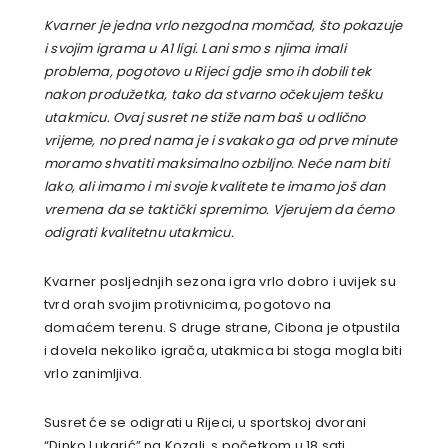
Kvarner je jedna vrlo nezgodna momčad, što pokazuje
i svojim igrama u A1 ligi. Lani smo s njima imali
problema, pogotovo u Rijeci gdje smo ih dobili tek
nakon produžetka, tako da stvarno očekujem tešku
utakmicu. Ovaj susret ne stiže nam baš u odlično
vrijeme, no pred nama je i svakako ga od prve minute
moramo shvatiti maksimalno ozbiljno. Neće nam biti
lako, ali imamo i mi svoje kvalitete te imamo još dan
vremena da se taktički spremimo. Vjerujem da ćemo
odigrati kvalitetnu utakmicu.
Kvarner posljednjih sezona igra vrlo dobro i uvijek su
tvrd orah svojim protivnicima, pogotovo na
domaćem terenu. S druge strane, Cibona je otpustila
i dovela nekoliko igrača, utakmica bi stoga mogla biti
vrlo zanimljiva.
Susret će se odigrati u Rijeci, u sportskoj dvorani
“Dinko Lukarić” na Kozali, s početkom u 18 sati.