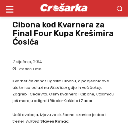
Cibona kod Kvarnera za
Final Four Kupa Krešimira
Ćosića
7 siječnja, 2014
Less than 1
min.
Kvarner će danas ugostiti Cibonu, a pobjednik ove
utakmice odlazi na
Final four
gdje ih već čekaju
Zagreb i Cedevita. Osim Kvarnera i Cibone, utakmicu
još moraju odigrati Ribola-Kaštela i Zadar.
Uoči dvoboja, izjavu za službene stranice je dao i
trener
Vukova
Slaven Rimac
: