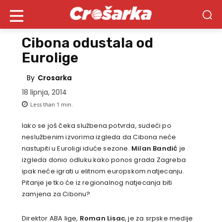
Cibona odustala od
Eurolige
By
Crosarka
18 lipnja, 2014
Less than 1
min.
Iako se još čeka službena potvrda, sudeći po
neslužbenim izvorima izgleda da Cibona neće
nastupiti u Euroligi iduće sezone.
Milan Bandić
je
izgleda donio odluku kako ponos grada Zagreba
ipak neće igrati u elitnom europskom natjecanju.
Pitanje je tko će iz regionalnog natjecanja biti
zamjena za Cibonu?
Direktor ABA lige,
Roman Lisac
, je za srpske medije