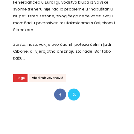
Fenerbahčea u Euroligi, vodstvo kluba iz Savske
svome treneru nije radilo probleme u “napuštanju
klupe” usred sezone, zbog čega neće voditi svoju
momčad u prvenstvenim utakmicama s Osijekom i
Šibenkom…
Zaista, nastavak je ovo čudnih poteza čelnih ljudi
Cibone, ali vjerojatno oni znaju što rade. Bar tako
kažu…
Tags
Vladimir Jovanović