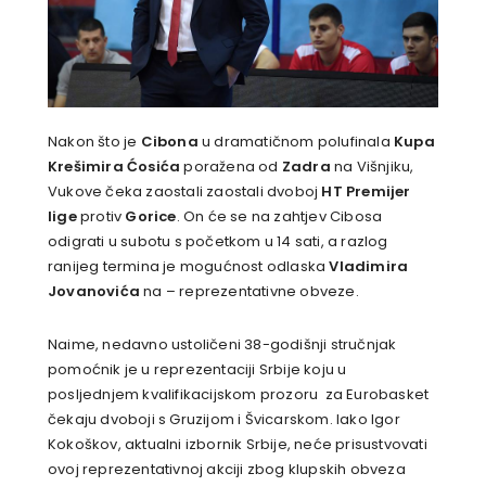
Nakon što je
Cibona
u dramatičnom polufinala
Kupa
Krešimira Ćosića
poražena od
Zadra
na Višnjiku,
Vukove čeka zaostali zaostali dvoboj
HT Premijer
lige
protiv
Gorice
. On će se na zahtjev Cibosa
odigrati u subotu s početkom u 14 sati, a razlog
ranijeg termina je mogućnost odlaska
Vladimira
Jovanovića
na – reprezentativne obveze.
Naime, nedavno ustoličeni 38-godišnji stručnjak
pomoćnik je u reprezentaciji Srbije koju u
posljednjem kvalifikacijskom prozoru za Eurobasket
čekaju dvoboji s Gruzijom i Švicarskom. Iako Igor
Kokoškov, aktualni izbornik Srbije, neće prisustvovati
ovoj reprezentativnoj akciji zbog klupskih obveza