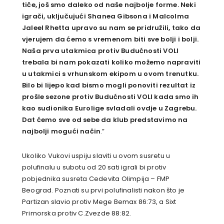
tiče, još smo daleko od naše najbolje forme. Neki
igrači, uključujući Shanea Gibsona i Malcolma
Jaleel Rhetta upravo su nam se pridružili, tako da
vjerujem da ćemo s vremenom biti sve bolji i bolji.
Naša prva utakmica protiv Budućnosti VOLI
trebala bi nam pokazati koliko možemo napraviti
u utakmici s vrhunskom ekipom u ovom trenutku.
Bilo bi lijepo kad bismo mogli ponoviti rezultat iz
prošle sezone protiv Budućnosti VOLI kada smo ih
kao sudionika Eurolige svladali ovdje u Zagrebu.
Dat ćemo sve od sebe da klub predstavimo na
najbolji mogući način
.”
Ukoliko Vukovi uspiju slaviti u ovom susretu u
polufinalu u subotu od 20 sati igrali bi protiv
pobjednika susreta Cedevita Olimpija – FMP
Beograd. Poznati su prvi polufinalisti nakon što je
Partizan slavio protiv Mege Bemax 86:73, a Sixt
Primorska protiv C.Zvezde 88:82.