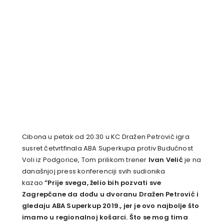
Cibona u petak od 20.30 u KC Dražen Petrović igra
susret četvrtfinala ABA Superkupa protiv Budućnost
Voli iz Podgorice, Tom prilikom trener
Ivan Velić
je na
današnjoj press konferenciji svih sudionika
kazao
”Prije svega, želio bih pozvati sve
Zagrepčane da dođu u dvoranu Dražen Petrović i
gledaju ABA Superkup 2019., jer je ovo najbolje što
imamo u regionalnoj košarci. Što se mog tima