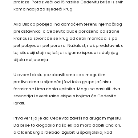
prolaze. Poraz veći od 15 razlike Cedevitu briše iz svih
kombinacija za sljedeći krug.
Ako Bilbao pobijedi na domaćem terenu njemačkog
predstavnika, a Cedevita bude poražena od strane
Francuza stvorit će se krug od četiri momčadi s po
pet pobjeda i pet poraza. Nažalost, naš predstavnik u
toj situaciji stoji najlošije i sigurno ispada iz daljnjeg
dijela natjecanja.
U ovom tekstu pozabavili smo se s mogućim
protivnicima u sljedećoj fazi iako grupe još nisu
formirane i ima dosta upitnika. Mogu se naslutiti dva
scenarija i eventualne ekipe s kojima će Cedevita
igrati.
Prva verzija je da Cedevita završi na drugom mjestu.
Da bi se to dogodilo naša ekipa mora dobiti Chalon,
a Oldenburg bi trebao izgubiti u španjolskoj kod