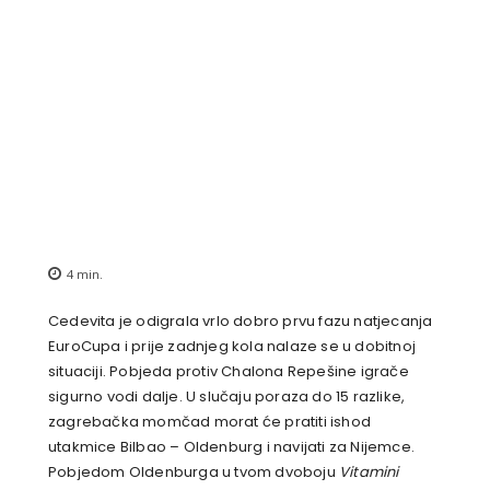
4
min.
Cedevita je odigrala vrlo dobro prvu fazu natjecanja
EuroCupa i prije zadnjeg kola nalaze se u dobitnoj
situaciji. Pobjeda protiv Chalona Repešine igrače
sigurno vodi dalje. U slučaju poraza do 15 razlike,
zagrebačka momčad morat će pratiti ishod
utakmice Bilbao – Oldenburg i navijati za Nijemce.
Pobjedom Oldenburga u tvom dvoboju
Vitamini