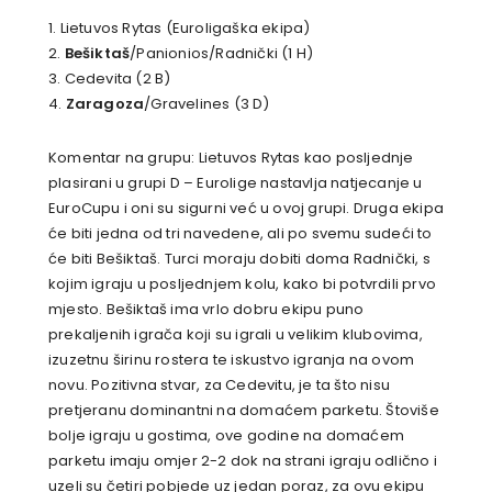
1. Lietuvos Rytas (Euroligaška ekipa)
2.
Bešiktaš
/Panionios/Radnički (1 H)
3. Cedevita (2 B)
4.
Zaragoza
/Gravelines (3 D)
Komentar na grupu: Lietuvos Rytas kao posljednje
plasirani u grupi D – Eurolige nastavlja natjecanje u
EuroCupu i oni su sigurni već u ovoj grupi. Druga ekipa
će biti jedna od tri navedene, ali po svemu sudeći to
će biti Bešiktaš. Turci moraju dobiti doma Radnički, s
kojim igraju u posljednjem kolu, kako bi potvrdili prvo
mjesto. Bešiktaš ima vrlo dobru ekipu puno
prekaljenih igrača koji su igrali u velikim klubovima,
izuzetnu širinu rostera te iskustvo igranja na ovom
novu. Pozitivna stvar, za Cedevitu, je ta što nisu
pretjeranu dominantni na domaćem parketu. Štoviše
bolje igraju u gostima, ove godine na domaćem
parketu imaju omjer 2-2 dok na strani igraju odlično i
uzeli su četiri pobjede uz jedan poraz, za ovu ekipu