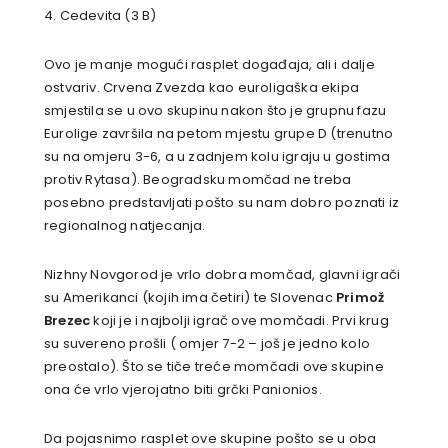
4. Cedevita (3 B)
Ovo je manje mogući rasplet događaja, ali i dalje
ostvariv. Crvena Zvezda kao euroligaška ekipa
smjestila se u ovo skupinu nakon što je grupnu fazu
Eurolige završila na petom mjestu grupe D (trenutno
su na omjeru 3-6, a u zadnjem kolu igraju u gostima
protiv Rytasa). Beogradsku momčad ne treba
posebno predstavljati pošto su nam dobro poznati iz
regionalnog natjecanja.
Nizhny Novgorod je vrlo dobra momčad, glavni igrači
su Amerikanci (kojih ima četiri) te Slovenac
Primož
Brezec
koji je i najbolji igrač ove momčadi. Prvi krug
su suvereno prošli ( omjer 7-2 – još je jedno kolo
preostalo). Što se tiče treće momčadi ove skupine
ona će vrlo vjerojatno biti grčki Panionios.
Da pojasnimo rasplet ove skupine pošto se u oba