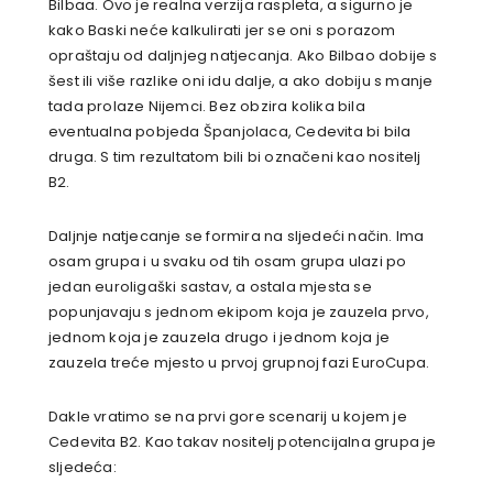
Bilbaa. Ovo je realna verzija raspleta, a sigurno je
kako Baski neće kalkulirati jer se oni s porazom
opraštaju od daljnjeg natjecanja. Ako Bilbao dobije s
šest ili više razlike oni idu dalje, a ako dobiju s manje
tada prolaze Nijemci. Bez obzira kolika bila
eventualna pobjeda Španjolaca, Cedevita bi bila
druga. S tim rezultatom bili bi označeni kao nositelj
B2.
Daljnje natjecanje se formira na sljedeći način. Ima
osam grupa i u svaku od tih osam grupa ulazi po
jedan euroligaški sastav, a ostala mjesta se
popunjavaju s jednom ekipom koja je zauzela prvo,
jednom koja je zauzela drugo i jednom koja je
zauzela treće mjesto u prvoj grupnoj fazi EuroCupa.
Dakle vratimo se na prvi gore scenarij u kojem je
Cedevita B2. Kao takav nositelj potencijalna grupa je
sljedeća: