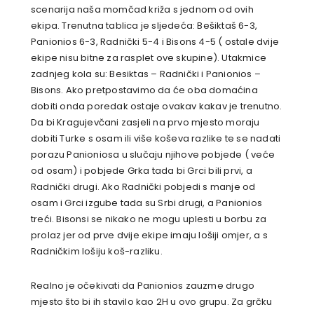
scenarija naša momčad križa s jednom od ovih
ekipa. Trenutna tablica je sljedeća: Bešiktaš 6-3,
Panionios 6-3, Radnički 5-4 i Bisons 4-5 ( ostale dvije
ekipe nisu bitne za rasplet ove skupine). Utakmice
zadnjeg kola su: Besiktas – Radnički i Panionios –
Bisons. Ako pretpostavimo da će oba domaćina
dobiti onda poredak ostaje ovakav kakav je trenutno.
Da bi Kragujevčani zasjeli na prvo mjesto moraju
dobiti Turke s osam ili više koševa razlike te se nadati
porazu Panioniosa u slučaju njihove pobjede ( veće
od osam) i pobjede Grka tada bi Grci bili prvi, a
Radnički drugi. Ako Radnički pobjedi s manje od
osam i Grci izgube tada su Srbi drugi, a Panionios
treći. Bisonsi se nikako ne mogu uplesti u borbu za
prolaz jer od prve dvije ekipe imaju lošiji omjer, a s
Radničkim lošiju koš-razliku.
Realno je očekivati da Panionios zauzme drugo
mjesto što bi ih stavilo kao 2H u ovo grupu. Za grčku