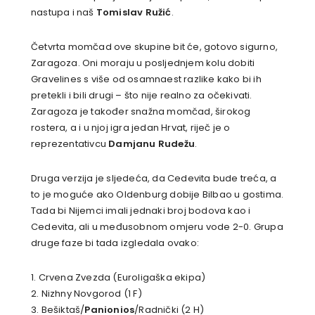
nastupa i naš
Tomislav Ružić
.
Četvrta momčad ove skupine bit će, gotovo sigurno,
Zaragoza. Oni moraju u posljednjem kolu dobiti
Gravelines s više od osamnaest razlike kako bi ih
pretekli i bili drugi – što nije realno za očekivati.
Zaragoza je također snažna momčad, širokog
rostera, a i u njoj igra jedan Hrvat, riječ je o
reprezentativcu
Damjanu Rudežu
.
Druga verzija je sljedeća, da Cedevita bude treća, a
to je moguće ako Oldenburg dobije Bilbao u gostima.
Tada bi Nijemci imali jednaki broj bodova kao i
Cedevita, ali u međusobnom omjeru vode 2-0. Grupa
druge faze bi tada izgledala ovako:
1. Crvena Zvezda (Euroligaška ekipa)
2. Nizhny Novgorod (1 F)
3. Bešiktaš/
Panionios
/Radnički (2 H)