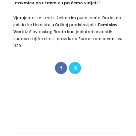
utakmicu po utakmicu pa ćemo vidjeti.“
Vjerujemo i mi u njih i želimo im puno sreće. Dodajmo
još da će Hrvatsku u Grčkoj predstavljati i
Tomislav
Vovk
iz Slavonskog Broda kao jedini od hrvatskih
sudaca koji će dijeliti pravdu na Europskom prvenstvu
U20.