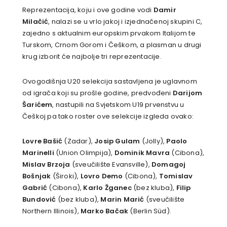
Reprezentacija, koju i ove godine vodi
Damir
Milačić
, nalazi se u vrlo jakoj i izjednačenoj skupini C,
zajedno s aktualnim europskim prvakom Italijom te
Turskom, Crnom Gorom i Češkom, a plasman u drugi
krug izborit će najbolje tri reprezentacije.
Ovogodišnja U20 selekcija sastavljena je uglavnom
od igrača koji su prošle godine, predvođeni
Darijom
Šarićem
, nastupili na Svjetskom U19 prvenstvu u
Češkoj pa tako roster ove selekcije izgleda ovako:
Lovre Bašić
(Zadar),
Josip Gulam
(Jolly),
Paolo
Marinelli
(Union Olimpija),
Dominik Mavra
(Cibona),
Mislav Brzoja
(sveučilište Evansville),
Domagoj
Bošnjak
(Široki),
Lovro Demo
(Cibona),
Tomislav
Gabrić
(Cibona),
Karlo Žganec
(bez kluba),
Filip
Bundović
(bez kluba),
Marin Marić
(sveučilište
Northern Illinois),
Marko Bačak
(Berlin Süd).