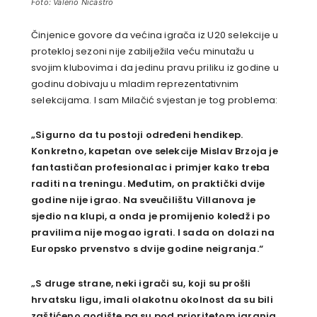
Foto: Valerio Nicastro
Činjenice govore da većina igrača iz U20 selekcije u
protekloj sezoni nije zabilježila veću minutažu u
svojim klubovima i da jedinu pravu priliku iz godine u
godinu dobivaju u mladim reprezentativnim
selekcijama. I sam Milačić svjestan je tog problema:
„Sigurno da tu postoji određeni hendikep.
Konkretno, kapetan ove selekcije Mislav Brzoja je
fantastičan profesionalac i primjer kako treba
raditi na treningu. Međutim, on praktički dvije
godine nije igrao. Na sveučilištu Villanova je
sjedio na klupi, a onda je promijenio koledž i po
pravilima nije mogao igrati. I sada on dolazi na
Europsko prvenstvo s dvije godine neigranja.“
„S druge strane, neki igrači su, koji su prošli
hrvatsku ligu, imali olakotnu okolnost da su bili
zaštićeno godište pa su pod prioritetom igranja