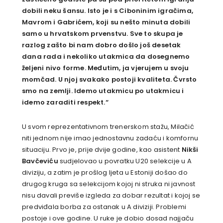
dobili neku šansu. Isto je i s Ciboninim igračima,
Mavrom i Gabrićem, koji su nešto minuta dobili
samo u hrvatskom prvenstvu. Sve to skupa je
razlog zašto bi nam dobro došlo još desetak
dana rada i nekoliko utakmica da dosegnemo
željeni nivo forme. Međutim, ja vjerujem u svoju
momčad. U njoj svakako postoji kvaliteta. Čvrsto
smo na zemlji. Idemo utakmicu po utakmicu i
idemo zaraditi respekt.“
U svom reprezentativnom trenerskom stažu, Milačić
niti jednom nije imao jednostavnu zadaću i komfornu
situaciju. Prvo je, prije dvije godine, kao asistent
Nikši
Bavčeviću
sudjelovao u povratku U20 selekcije u A
diviziju, a zatim je prošlog ljeta u Estoniji došao do
drugog kruga sa selekcijom kojoj ni struka ni javnost
nisu davali previše izgleda za dobar rezultat i kojoj se
predviđala borba za ostanak u A diviziji. Problemi
postoje i ove godine. U ruke je dobio dosad najjaču