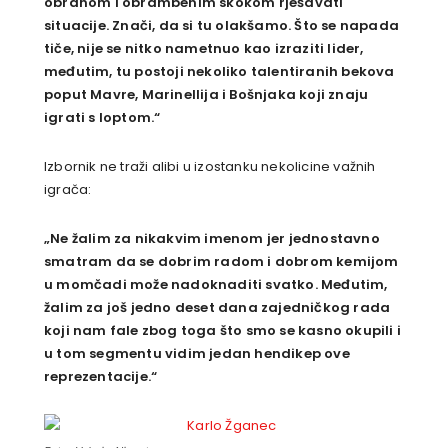
obranom i obrambenim skokom rješavati
situacije. Znači, da si tu olakšamo. Što se napada
tiče, nije se nitko nametnuo kao izraziti lider,
međutim, tu postoji nekoliko talentiranih bekova
poput Mavre, Marinellija i Bošnjaka koji znaju
igrati s loptom.“
Izbornik ne traži alibi u izostanku nekolicine važnih
igrača:
„Ne žalim za nikakvim imenom jer jednostavno
smatram da se dobrim radom i dobrom kemijom
u momčadi može nadoknaditi svatko. Međutim,
žalim za još jedno deset dana zajedničkog rada
koji nam fale zbog toga što smo se kasno okupili i
u tom segmentu vidim jedan hendikep ove
reprezentacije.“