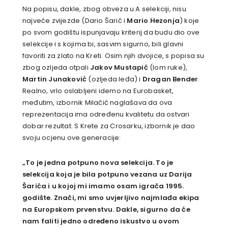
Na popisu, dakle, zbog obveza u A selekciji, nisu
najveće zvijezde (Dario Šarić i
Mario Hezonja
) koje
po svom godištu ispunjavaju kriterij da budu dio ove
selekcije i s kojima bi, sasvim sigurno, bili glavni
favoriti za zlato na Kreti. Osim njih dvojice, s popisa su
zbog ozljeda otpali
Jakov Mustapić
(lom ruke),
Martin Junaković
(ozljeda leđa) i
Dragan Bender
.
Realno, vrlo oslabljeni idemo na Eurobasket,
međutim, izbornik Milačić naglašava da ova
reprezentacija ima određenu kvalitetu da ostvari
dobar rezultat. S Krete za Crosarku, izbornik je dao
svoju ocjenu ove generacije:
„To je jedna potpuno nova selekcija. To je
selekcija koja je bila potpuno vezana uz Darija
Šarića i u kojoj mi imamo osam igrača 1995.
godište. Znači, mi smo uvjerljivo najmlađa ekipa
na Europskom prvenstvu. Dakle, sigurno da će
nam faliti jedno određeno iskustvo u ovom