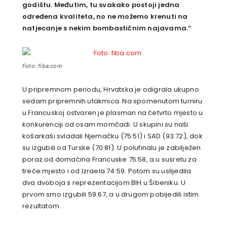
godištu. Međutim, tu svakako postoji jedna
određena kvaliteta, no ne možemo krenuti na
natjecanje s nekim bombastičnim najavama.“
Foto: fiba.com
U pripremnom periodu, Hrvatska je odigrala ukupno
sedam pripremnih utakmica. Na spomenutom turniru
u Francuskoj ostvaren je plasman na četvrto mjesto u
konkurenciji od osam momčadi. U skupini su naši
košarkaši svladali Njemačku (75:51) i SAD (93:72), dok
su izgubili od Turske (70:81). U polufinalu je zabilježen
poraz od domaćina Francuske 75:58, a u susretu za
treće mjesto i od Izraela 74:59. Potom su uslijedila
dva dvoboja s reprezentacijom BIH u Šibeniku. U
prvom smo izgubili 59:67, a u drugom pobijedili istim
rezultatom.