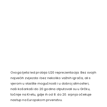
Ovoga ljeta led probija U20 reprezentacija. Bez svojih
najvećih zvijezda i bez nekoliko važnih igrača, ali s
vjerom u vlastite mogućnosti i u dobroj atmosferi,
naši košarkaši do 20 godina otputovali su u Grčku,
točnije na Kretu, gdje ih od 8. do 20. srpnja očekuje
nastup na Europskom prvenstvu.