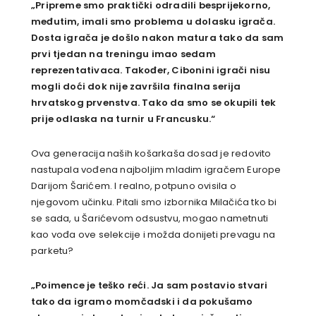
„Pripreme smo praktički odradili besprijekorno,
međutim, imali smo problema u dolasku igrača.
Dosta igrača je došlo nakon matura tako da sam
prvi tjedan na treningu imao sedam
reprezentativaca. Također, Cibonini igrači nisu
mogli doći dok nije završila finalna serija
hrvatskog prvenstva. Tako da smo se okupili tek
prije odlaska na turnir u Francusku.“
Ova generacija naših košarkaša dosad je redovito
nastupala vođena najboljim mladim igračem Europe
Darijom Šarićem. I realno, potpuno ovisila o
njegovom učinku. Pitali smo izbornika Milačića tko bi
se sada, u Šarićevom odsustvu, mogao nametnuti
kao vođa ove selekcije i možda donijeti prevagu na
parketu?
„Poimence je teško reći. Ja sam postavio stvari
tako da igramo momčadski i da pokušamo