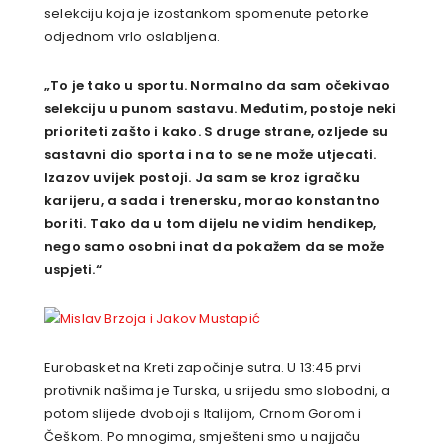
selekciju koja je izostankom spomenute petorke
odjednom vrlo oslabljena.
„To je tako u sportu. Normalno da sam očekivao
selekciju u punom sastavu. Međutim, postoje neki
prioriteti zašto i kako. S druge strane, ozljede su
sastavni dio sporta i na to se ne može utjecati.
Izazov uvijek postoji. Ja sam se kroz igračku
karijeru, a sada i trenersku, morao konstantno
boriti. Tako da u tom dijelu ne vidim hendikep,
nego samo osobni inat da pokažem da se može
uspjeti.“
Eurobasket na Kreti započinje sutra. U 13:45 prvi
protivnik našima je Turska, u srijedu smo slobodni, a
potom slijede dvoboji s Italijom, Crnom Gorom i
Češkom. Po mnogima, smješteni smo u najjaču