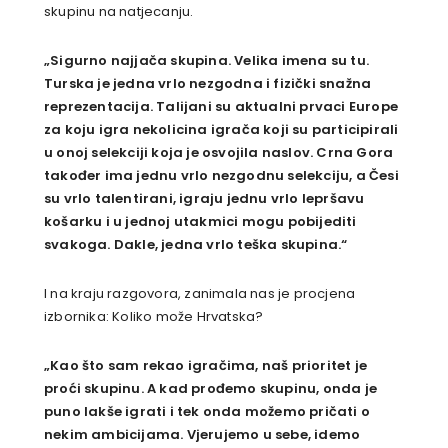
skupinu na natjecanju.
„Sigurno najjača skupina. Velika imena su tu.
Turska je jedna vrlo nezgodna i fizički snažna
reprezentacija. Talijani su aktualni prvaci Europe
za koju igra nekolicina igrača koji su participirali
u onoj selekciji koja je osvojila naslov. Crna Gora
također ima jednu vrlo nezgodnu selekciju, a Česi
su vrlo talentirani, igraju jednu vrlo lepršavu
košarku i u jednoj utakmici mogu pobijediti
svakoga. Dakle, jedna vrlo teška skupina.“
I na kraju razgovora, zanimala nas je procjena
izbornika: Koliko može Hrvatska?
„Kao što sam rekao igračima, naš prioritet je
proći skupinu. A kad prođemo skupinu, onda je
puno lakše igrati i tek onda možemo pričati o
nekim ambicijama. Vjerujemo u sebe, idemo