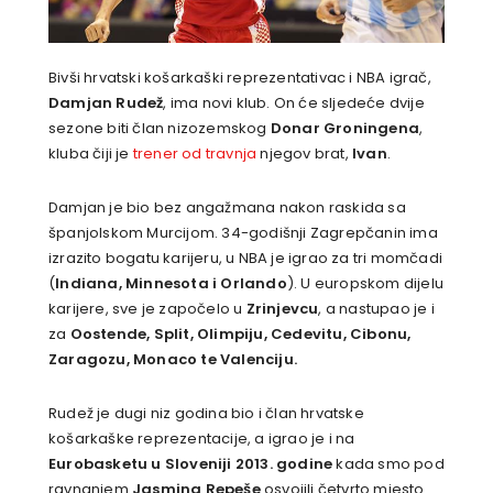
Bivši hrvatski košarkaški reprezentativac i NBA igrač,
Damjan Rudež
, ima novi klub. On će sljedeće dvije
sezone biti član nizozemskog
Donar Groningena
,
kluba čiji je
trener od travnja
njegov brat,
Ivan
.
Damjan je bio bez angažmana nakon raskida sa
španjolskom Murcijom. 34-godišnji Zagrepčanin ima
izrazito bogatu karijeru, u NBA je igrao za tri momčadi
(
Indiana, Minnesota i Orlando
). U europskom dijelu
karijere, sve je započelo u
Zrinjevcu
, a nastupao je i
za
Oostende, Split, Olimpiju, Cedevitu, Cibonu,
Zaragozu, Monaco te Valenciju.
Rudež je dugi niz godina bio i član hrvatske
košarkaške reprezentacije, a igrao je i na
Eurobasketu u Sloveniji 2013. godine
kada smo pod
ravnanjem
Jasmina Repeše
osvojili četvrto mjesto.