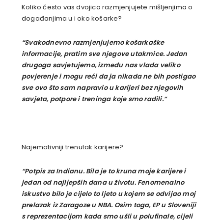
Koliko često vas dvojica razmjenjujete mišljenjima o
događanjima u i oko košarke?
“Svakodnevno razmjenjujemo košarkaške
informacije, pratim sve njegove utakmice. Jedan
drugoga savjetujemo, između nas vlada veliko
povjerenje i mogu reći da ja nikada ne bih postigao
sve ovo što sam napravio u karijeri bez njegovih
savjeta, potpore i treninga koje smo radili.”
Najemotivniji trenutak karijere?
“Potpis za Indianu. Bila je to kruna moje karijere i
jedan od najljepših dana u životu. Fenomenalno
iskustvo bilo je cijelo to ljeto u kojem se odvijao moj
prelazak iz Zaragoze u NBA. Osim toga, EP u Sloveniji
s reprezentacijom kada smo ušli u polufinale, cijeli