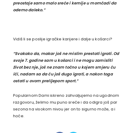
preostaje samo malo sreće i kemije u momčadi da
odemo daleko.”
Vidiš li se poslije igračke karijere i dalje u košarci?
“Svakako da, makar još ne mislim prestati igrati. Od
svoje 7. godine sam u košarci i ne mogu zamisliti
život bez nje, još ne znam točno u kojem smjeru ću
ići, nadam sa da ću još dugo igrati, a nakon toga
ostati u ovom prelijepom sport.”
Popularnom Dami iskreno zahvaljujemo na ugodnom
razgovoru, želimo mu puno sreće i da odigra još par
sezona na visokom nivou jer on to sigurno može, a i
hoće.