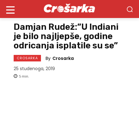
Damjan Rudež:”U Indiani
je bilo najljepše, godine
odricanja isplatile su se”
By
Crosarka
CROSARKA
25 studenoga, 2019
5
min.