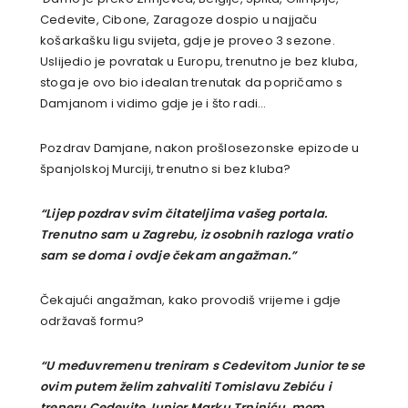
Cedevite, Cibone, Zaragoze dospio u najjaču
košarkašku ligu svijeta, gdje je proveo 3 sezone.
Uslijedio je povratak u Europu, trenutno je bez kluba,
stoga je ovo bio idealan trenutak da popričamo s
Damjanom i vidimo gdje je i što radi…
Pozdrav Damjane, nakon prošlosezonske epizode u
španjolskoj Murciji, trenutno si bez kluba?
“Lijep pozdrav svim čitateljima vašeg portala.
Trenutno sam u Zagrebu, iz osobnih razloga vratio
sam se doma i ovdje čekam angažman.”
Čekajući angažman, kako provodiš vrijeme i gdje
održavaš formu?
“U međuvremenu treniram s Cedevitom Junior te se
ovim putem želim zahvaliti Tomislavu Zebiću i
treneru Cedevite Junior Marku Trniniću, mom