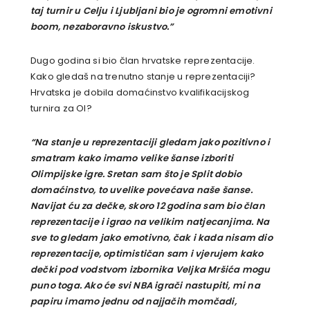
taj turnir u Celju i Ljubljani bio je ogromni emotivni
boom, nezaboravno iskustvo.”
Dugo godina si bio član hrvatske reprezentacije.
Kako gledaš na trenutno stanje u reprezentaciji?
Hrvatska je dobila domaćinstvo kvalifikacijskog
turnira za OI?
“Na stanje u reprezentaciji gledam jako pozitivno i
smatram kako imamo velike šanse izboriti
Olimpijske igre. Sretan sam što je Split dobio
domaćinstvo, to uvelike povećava naše šanse.
Navijat ću za dečke, skoro 12 godina sam bio član
reprezentacije i igrao na velikim natjecanjima. Na
sve to gledam jako emotivno, čak i kada nisam dio
reprezentacije, optimističan sam i vjerujem kako
dečki pod vodstvom izbornika Veljka Mršića mogu
puno toga. Ako će svi NBA igrači nastupiti, mi na
papiru imamo jednu od najjačih momčadi,