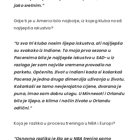
jako sretnim.”
Gdje ti je u Americi bilo najbolje, iz kojeg kluba nosiš
najljepša iskustva?
“Iz sva tri kluba nosim lijepa iskustva, ali najljepša
su svakako iz Indiane. Ta moja prva sezona u
Pacersima bila je najljepše iskustvo u SAD-u iz
razloga jer sam najviše vremena provodio na
parketu. Općenito, život u Indiani kada si košarkaš
Pacersa je jedna druga dimenzija uživanja u životu.
Košarkaši se tamo nevjerojatno cijene, dvorana je
puna, imao sam dobru ulogu. U Minnesoti i Orlandu
bilo je lijepo, a klima i način života u Orlandu
odlični.”
Koja je razlika u procesu treninga u NBA i Europi?
“Osnovna razlika je što se u NBA trenira samo