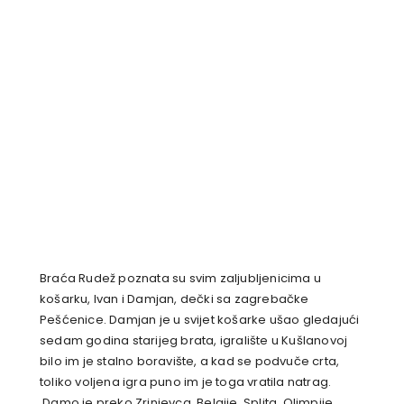
Braća Rudež poznata su svim zaljubljenicima u
košarku, Ivan i Damjan, dečki sa zagrebačke
Pešćenice. Damjan je u svijet košarke ušao gledajući
sedam godina starijeg brata, igralište u Kušlanovoj
bilo im je stalno boravište, a kad se podvuče crta,
toliko voljena igra puno im je toga vratila natrag.
Damo je preko Zrinjevca, Belgije, Splita, Olimpije,