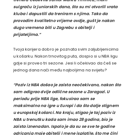
suigraču iz juniorskih dana, što su mi otvorili vrata
kluba i dopustili da treniram s njima. Tako da
provodim kvalitetno vrijeme ovdje, gušt je nakon
dugo vremena biti u Zagrebu s obitelji i
prijateljima.”
Tvoja karijera dobro je poznata svim zaljubljenicima
u košarku. Nakon trnovitog puta, dospio si u NBA ligu
gdje si proveo tri sezone. Jesi li očekivao da ćeš se
jednog dana naći među najboljima na svijetu?
“Poziv iz NBA došao je zaista neočekivano, nakon što
sam odigrao dvije odlične sezone u Zaragozi. U
periodu prije NBA lige, fokusirao sam se
maksimalno na igre u Europi i da što dalje stignem
u europskoj košarci. Na kraju, stigao je taj poziv iz
NBA u trenutku kada sam imao 28 godina, bio je
zaista iznenadan. Ispalo je da su se sve te godine
odricanja moje obitelji i mene isplatile, što me čini