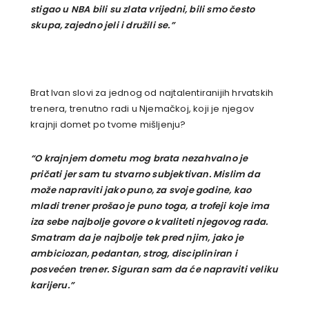
stigao u NBA bili su zlata vrijedni, bili smo često
skupa, zajedno jeli i družili se.”
Brat Ivan slovi za jednog od najtalentiranijih hrvatskih
trenera, trenutno radi u Njemačkoj, koji je njegov
krajnji domet po tvome mišljenju?
“O krajnjem dometu mog brata nezahvalno je
pričati jer sam tu stvarno subjektivan. Mislim da
može napraviti jako puno, za svoje godine, kao
mladi trener prošao je puno toga, a trofeji koje ima
iza sebe najbolje govore o kvaliteti njegovog rada.
Smatram da je najbolje tek pred njim, jako je
ambiciozan, pedantan, strog, discipliniran i
posvećen trener. Siguran sam da će napraviti veliku
karijeru.”