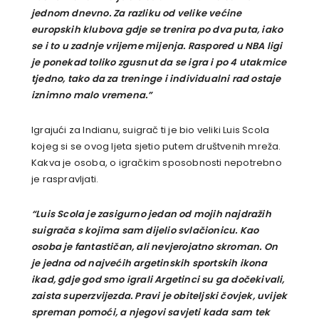
jednom dnevno. Za razliku od velike većine
europskih klubova gdje se trenira po dva puta, iako
se i to u zadnje vrijeme mijenja. Raspored u NBA ligi
je ponekad toliko zgusnut da se igra i po 4 utakmice
tjedno, tako da za treninge i individualni rad ostaje
iznimno malo vremena.”
Igrajući za Indianu, suigrač ti je bio veliki Luis Scola
kojeg si se ovog ljeta sjetio putem društvenih mreža.
Kakva je osoba, o igračkim sposobnosti nepotrebno
je raspravljati.
“Luis Scola je zasigurno jedan od mojih najdražih
suigrača s kojima sam dijelio svlačionicu. Kao
osoba je fantastičan, ali nevjerojatno skroman. On
je jedna od najvećih argetinskih sportskih ikona
ikad, gdje god smo igrali Argetinci su ga dočekivali,
zaista superzvijezda. Pravi je obiteljski čovjek, uvijek
spreman pomoći, a njegovi savjeti kada sam tek