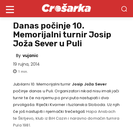
Danas počinje 10.
Memorijalni turnir Josip
Joža Sever u Puli
By
vujanic
19 rujna, 2014
1
min.
Jubilarni 10. Memorijalni turnir
Josip Joža Sever
počinje danas u Puli. Organizatori nikad nisu imali jači
turnir te će na njemu po prvi puta nastupati i dva
prvoligaša. Riječki Kvarner i tuzlanska Sloboda. Uz njih
će još nastupiti i njemački trećeligaš
Hapa Ansbach
te Škrljevo, klub iz BiH Cazin i naravno domaćin turnira
Pula 1981.