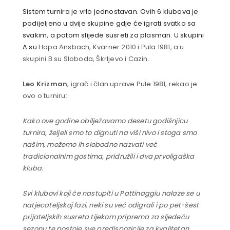
Sistem turnira je vrlo jednostavan. Ovih 6 klubova je
podijeljeno u dvije skupine gdje će igrati svatko sa
svakim, a potom slijede susreti za plasman. U skupini
A su
Hapa Ansbach, Kvarner 2010 i Pula 1981, a u
skupini B su Sloboda, Škrljevo i Cazin.
Leo Krizman
, igrač i član uprave Pule 1981, rekao je
ovo o turniru:
Kako ove godine obilježavamo desetu godišnjicu
turnira, željeli smo to dignuti na viši nivo i stoga smo
našim, možemo ih slobodno nazvati već
tradicionalnim gostima, pridružili i dva prvoligaška
kluba.
Svi klubovi koji će nastupiti u Pattinaggiu nalaze se u
natjecateljskoj fazi, neki su već odigrali i po pet-šest
prijateljskih susreta tijekom priprema za sljedeću
sezonu te postoje sve predispozicije za kvalitetan