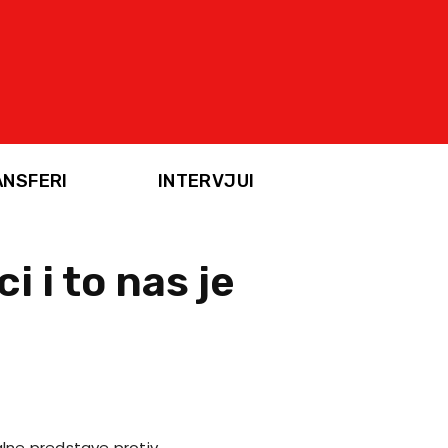
ANSFERI
INTERVJUI
ci i to nas je
alne predstave protiv