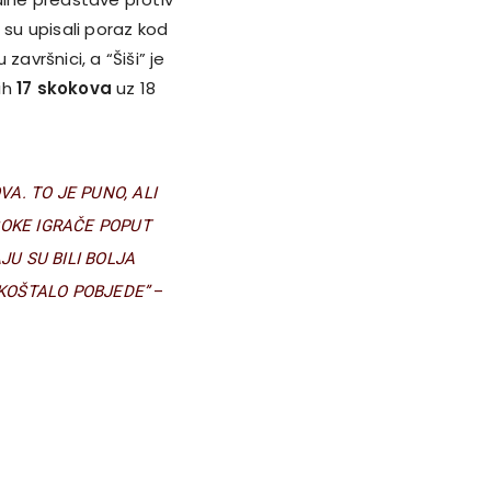
su upisali poraz kod
 završnici, a “Šiši” je
ih
17 skokova
uz 18
A. TO JE PUNO, ALI
SOKE IGRAČE POPUT
JU SU BILI BOLJA
KOŠTALO POBJEDE”
–