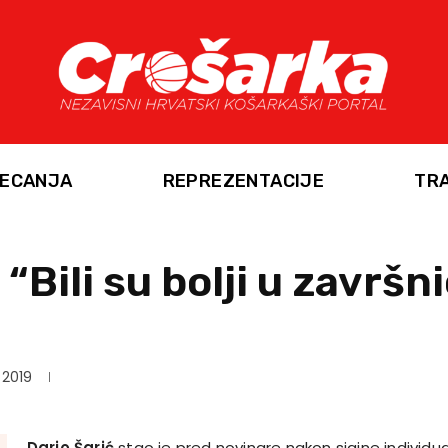
ECANJA
REPREZENTACIJE
TR
“Bili su bolji u završni
 2019
Dario Šarić
stao je pred novinare nakon sjajne individu