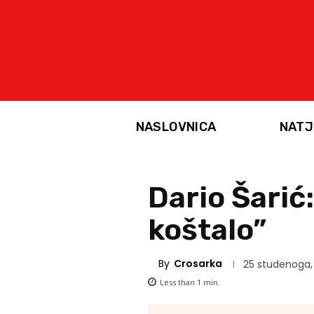
NASLOVNICA
NATJ
Dario Šarić: 
koštalo”
By
Crosarka
25 studenoga,
Less than 1
min.