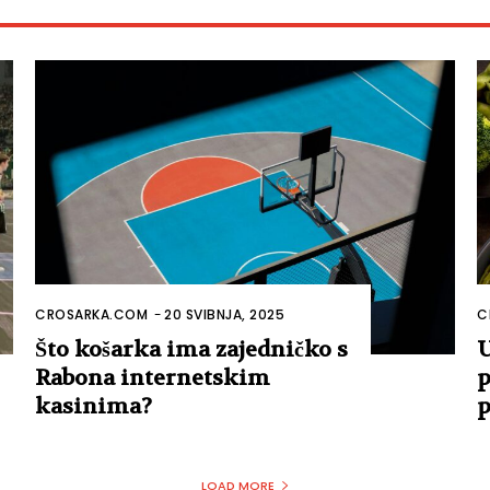
CROSARKA.COM
-
20 SVIBNJA, 2025
C
Što košarka ima zajedničko s
U
Rabona internetskim
p
kasinima?
p
LOAD MORE