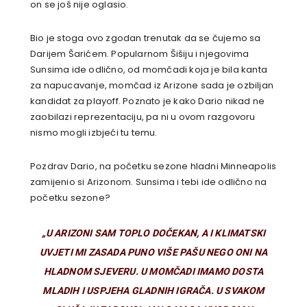
on se još nije oglasio.
Bio je stoga ovo zgodan trenutak da se čujemo sa
Darijem Šarićem. Popularnom Šišiju i njegovima
Sunsima ide odlično, od momčadi koja je bila kanta
za napucavanje, momčad iz Arizone sada je ozbiljan
kandidat za playoff. Poznato je kako Dario nikad ne
zaobilazi reprezentaciju, pa ni u ovom razgovoru
nismo mogli izbjeći tu temu.
Pozdrav Dario, na početku sezone hladni Minneapolis
zamijenio si Arizonom. Sunsima i tebi ide odlično na
početku sezone?
„U ARIZONI SAM TOPLO DOČEKAN, A I KLIMATSKI
UVJETI MI ZASADA PUNO VIŠE PAŠU NEGO ONI NA
HLADNOM SJEVERU. U MOMČADI IMAMO DOSTA
MLADIH I USPJEHA GLADNIH IGRAČA. U SVAKOM