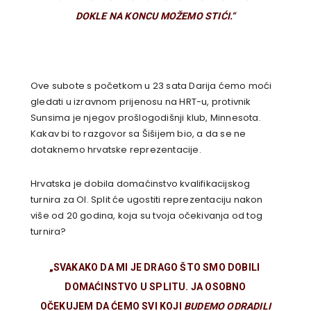
DOKLE NA KONCU MOŽEMO STIĆI.“
Ove subote s početkom u 23 sata Darija ćemo moći
gledati u izravnom prijenosu na HRT-u, protivnik
Sunsima je njegov prošlogodišnji klub, Minnesota.
Kakav bi to razgovor sa Šišijem bio, a da se ne
dotaknemo hrvatske reprezentacije.
Hrvatska je dobila domaćinstvo kvalifikacijskog
turnira za OI. Split će ugostiti reprezentaciju nakon
više od 20 godina, koja su tvoja očekivanja od tog
turnira?
„SVAKAKO DA MI JE DRAGO ŠTO SMO DOBILI
DOMAĆINSTVO U SPLITU. JA OSOBNO
OČEKUJEM DA ĆEMO SVI KOJI
BUDEMO ODRADILI