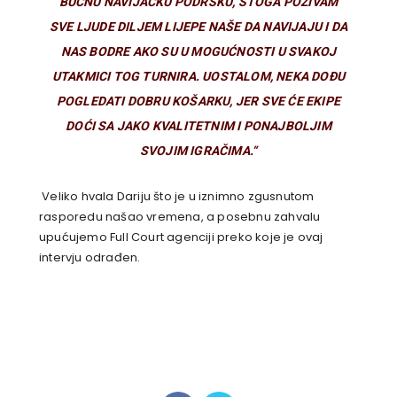
BUČNU NAVIJAČKU PODRŠKU, STOGA POZIVAM
SVE LJUDE DILJEM LIJEPE NAŠE DA NAVIJAJU I DA
NAS BODRE AKO SU U MOGUĆNOSTI U SVAKOJ
UTAKMICI TOG TURNIRA. UOSTALOM, NEKA DOĐU
POGLEDATI DOBRU KOŠARKU, JER SVE ĆE EKIPE
DOĆI SA JAKO KVALITETNIM I PONAJBOLJIM
SVOJIM IGRAČIMA.“
Veliko hvala Dariju što je u iznimno zgusnutom
rasporedu našao vremena, a posebnu zahvalu
upućujemo Full Court agenciji preko koje je ovaj
intervju odrađen.