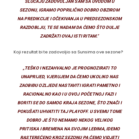
SLUČAJU ZADOVOLJAN SAM SA UVODOM U
SEZONU, IGRAMO POPRILIČNO DOBRO OBZIROM
NA PREDIKCIJE I OČEKIVANJA U PREDSEZONSKOM
RAZDOBLJU, TE SE NADAM DA ĆEMO ŠTO DULJE
ZADRŽATI OVAJ ISTI RITAM.“
Koji rezultat bi te zadovoljio sa Sunsima ove sezone?
„
TEŠKO I NEZAHVALNO JE PROGNOZIRATI TO
UNAPRIJED, VJERUJEM DA ĆEMO UKOLIKO NAS
ZAOBIĐU OZLJEDE NASTAVITI IGRATI PAMETNO I
RACIONALNO KAO I U OVOJ POČETNOJ FAZI I
BORITI SE DO SAMOG KRAJA SEZONE, ŠTO ZNAČI I
POKUŠATI UHVATITI TAJ PLAYOFF. U SVEMU TOME
DOBRO JE ŠTO NEMAMO NEKOG VELIKOG
PRITISKA I BREMENA NA SVOJIM LEĐIMA, IDEMO
RASTEREĆENO KROZ SEZONU PA ĆEMO VIDJETI