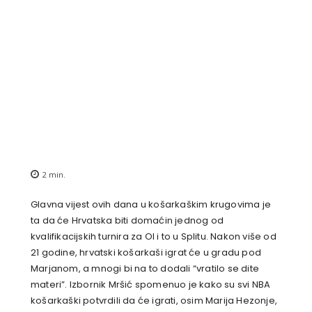
2
min.
Glavna vijest ovih dana u košarkaškim krugovima je
ta da će Hrvatska biti domaćin jednog od
kvalifikacijskih turnira za OI i to u Splitu. Nakon više od
21 godine, hrvatski košarkaši igrat će u gradu pod
Marjanom, a mnogi bi na to dodali “vratilo se dite
materi”. Izbornik Mršić spomenuo je kako su svi NBA
košarkaški potvrdili da će igrati, osim Marija Hezonje,