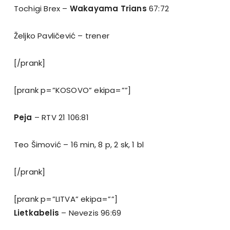
Tochigi Brex –
Wakayama Trians
67:72
Željko Pavličević – trener
[/prank]
[prank p=”KOSOVO” ekipa=””]
Peja
– RTV 21 106:81
Teo Šimović – 16 min, 8 p, 2 sk, 1 bl
[/prank]
[prank p=”LITVA” ekipa=””]
Lietkabelis
– Nevezis 96:69