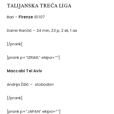
TALIJANSKA TREĆA LIGA
Bari –
Firenze
61:107
Damir Rančić – 24 min, 23 p, 2 sk, 1 as
[/prank]
[prank p=”IZRAEL” ekipa=””]
Maccabi Tel Aviv
Andrija Žižić –
slobodan
[/prank]
[prank p=”JAPAN” ekipa=””]