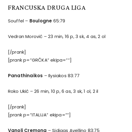
FRANCUSKA DRUGA LIGA
Souffel –
Boulogne
65:79
Vedran Morović – 23 min, 16 p, 3 sk, 4 as, 2 ol
[/prank]
[prank p=”GRČKA” ekipa=””]
Panathinaikos
– Ilysiakos 83:77
Roko Ukić – 26 min, 10 p, 6 as, 3 sk, 1 ol, 2 il
[/prank]
[prank p=”ITALIJA” ekipa=””]
Vanoli Cremona
– Sidigas Avellino 83:75