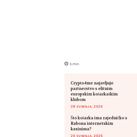
6
min.
Crypto4me najavljuje
partnerstvo s elitnim
europskim košarkaškim
klubom
28 SVIBNJA, 2026
Što košarka ima zajedničko s
Rabona internetskim
kasinima?
20 SVIBNJA, 2025