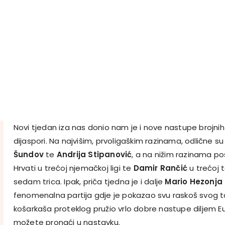
Novi tjedan iza nas donio nam je i nove nastupe brojnih
dijaspori. Na najvišim, prvoligaškim razinama, odlične su 
Šundov
te
Andrija Stipanović
, a na nižim razinama po
Hrvati u trećoj njemačkoj ligi te
Damir Rančić
u trećoj t
sedam trica. Ipak, priča tjedna je i dalje
Mario Hezonja
fenomenalna partija gdje je pokazao svu raskoš svog tal
košarkaša proteklog pružio vrlo dobre nastupe diljem E
možete pronaći u nastavku.