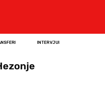
ANSFERI
INTERVJUI
 Hezonje