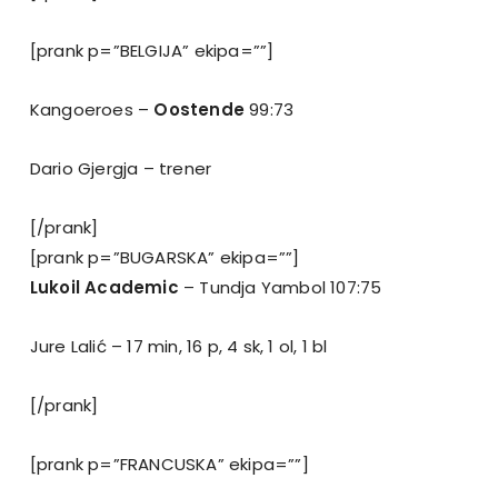
[prank p=”BELGIJA” ekipa=””]
Kangoeroes –
Oostende
99:73
Dario Gjergja – trener
[/prank]
[prank p=”BUGARSKA” ekipa=””]
Lukoil Academic
– Tundja Yambol 107:75
Jure Lalić – 17 min, 16 p, 4 sk, 1 ol, 1 bl
[/prank]
[prank p=”FRANCUSKA” ekipa=””]