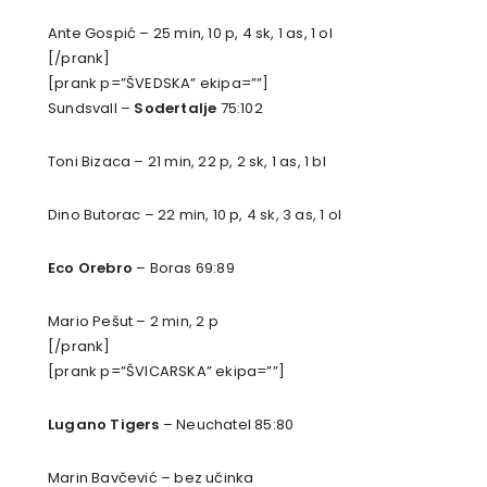
Ante Gospić – 25 min, 10 p, 4 sk, 1 as, 1 ol
[/prank]
[prank p=”ŠVEDSKA” ekipa=””]
Sundsvall –
Sodertalje
75:102
Toni Bizaca – 21 min, 22 p, 2 sk, 1 as, 1 bl
Dino Butorac – 22 min, 10 p, 4 sk, 3 as, 1 ol
Eco Orebro
– Boras 69:89
Mario Pešut – 2 min, 2 p
[/prank]
[prank p=”ŠVICARSKA” ekipa=””]
Lugano Tigers
– Neuchatel 85:80
Marin Bavčević – bez učinka