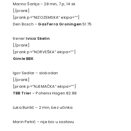
Marino Šarlija – 28 min, 7 p, 14 sk
[/prank]
[prank p=”NIZOZEMSKA” ekipa=””]
Den Bosch –
GasTerra Groningen
51:75
trener
Ivica Skelin
[/prank]
[prank p=”NORVEŠKA” ekipa=””]
Gimle BBK
Igor Sedlar – slobodan
[/prank]
[prank p=”NJEMAČKA” ekipa=””]
TBB Trier
– Pohenix Hagen 82:88
Luka Buntić – 2 min, bez učinka
Marin Petrić – nije bio u sastavu