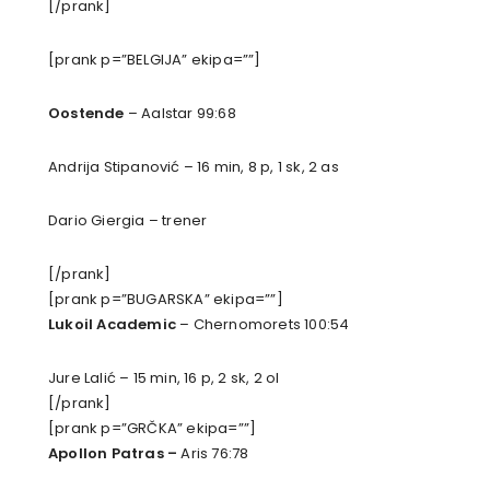
[/prank]
[prank p=”BELGIJA” ekipa=””]
Oostende
– Aalstar 99:68
Andrija Stipanović – 16 min, 8 p, 1 sk, 2 as
Dario Giergia – trener
[/prank]
[prank p=”BUGARSKA” ekipa=””]
Lukoil Academic
– Chernomorets 100:54
Jure Lalić – 15 min, 16 p, 2 sk, 2 ol
[/prank]
[prank p=”GRČKA” ekipa=””]
Apollon Patras –
Aris 76:78