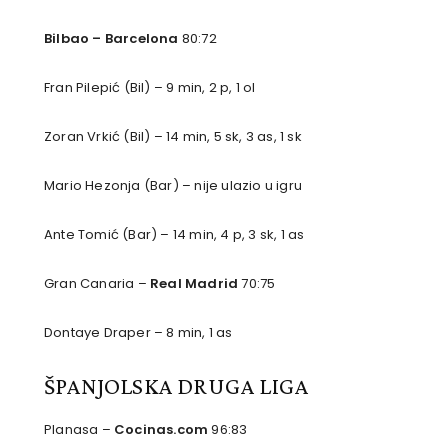
Bilbao – Barcelona
80:72
Fran Pilepić (Bil) – 9 min, 2 p, 1 ol
Zoran Vrkić (Bil) – 14 min, 5 sk, 3 as, 1 sk
Mario Hezonja (Bar) – nije ulazio u igru
Ante Tomić (Bar) – 14 min, 4 p, 3 sk, 1 as
Gran Canaria –
Real Madrid
70:75
Dontaye Draper – 8 min, 1 as
ŠPANJOLSKA DRUGA LIGA
Planasa –
Cocinas.com
96:83