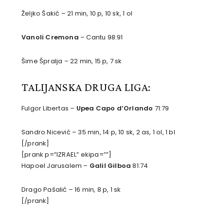
Željko Šakić – 21 min, 10 p, 10 sk, 1 ol
Vanoli Cremona
– Cantu 98:91
Šime Špralja – 22 min, 15 p, 7 sk
TALIJANSKA DRUGA LIGA:
Fulgor Libertas –
Upea Capo d’Orlando
71:79
Sandro Nicević – 35 min, 14 p, 10 sk, 2 as, 1 ol, 1 bl
[/prank]
[prank p=”IZRAEL” ekipa=””]
Hapoel Jarusalem –
Galil Gilboa
81:74
Drago Pašalić – 16 min, 8 p, 1 sk
[/prank]