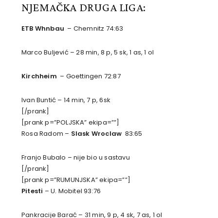
NJEMAČKA DRUGA LIGA:
ETB Whnbau
– Chemnitz 74:63
Marco Buljević – 28 min, 8 p, 5 sk, 1 as, 1 ol
Kirchheim
– Goettingen 72:87
Ivan Buntić – 14 min, 7 p, 6sk
[/prank]
[prank p=”POLJSKA” ekipa=””]
Rosa Radom –
Slask Wroclaw
83:65
Franjo Bubalo – nije bio u sastavu
[/prank]
[prank p=”RUMUNJSKA” ekipa=””]
Pitesti
– U. Mobitel 93:76
Pankracije Barać – 31 min, 9 p, 4 sk, 7 as, 1 ol