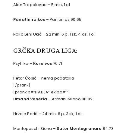
Alen Trepalovac – 5 min, 1 ol
Panathinaikos
– Panionios 90:65
Roko Leni Ukić – 22 min, 6 p, 1 sk, 4 as, 1 ol
GRČKA DRUGA LIGA:
Psyhiko –
Koroivos
76:71
Petar Ćosić – nema podataka
[/prank]
[prank p=”ITALIJA” ekipa=””]
Umana Venezia
– Armani Milano 88:82
Hrvoje Perić – 24 min, 8 p, 3 sk, 1 as
Montepaschi Siena –
Sutor Montegranaro
84:73