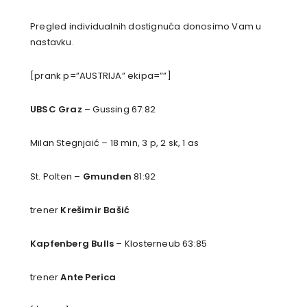
Pregled individualnih dostignuća donosimo Vam u
nastavku.
[prank p=”AUSTRIJA” ekipa=””]
UBSC Graz
– Gussing 67:82
Milan Stegnjaić – 18 min, 3 p, 2 sk, 1 as
St. Polten –
Gmunden
81:92
trener
Krešimir Bašić
Kapfenberg Bulls
– Klosterneub 63:85
trener
Ante Perica