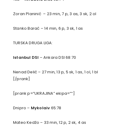
Zoran Planinić – 23 min, 7 p, 3 as, 3 sk, 2 ol
Stanko Barać – 14 min, 6 p, 3 sk, 1 as
TURSKA DRUGA LIGA:
Istanbul DSI
– Ankara DSI 68:70
Nenad Delić – 27 min, 13 p, 5 sk, 1 as, 1 ol, 1 bl
[/prank]
[prank p=”UKRAJINA” ekipa=””]
Dnipro –
Mykolaiv
65:78
Mateo Kedžo – 33 min, 12 p, 2 sk, 4 as