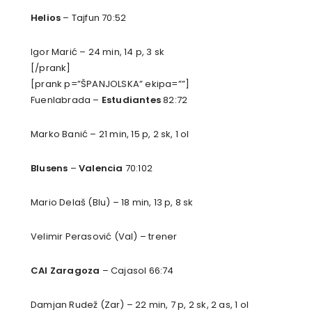
Helios
– Tajfun 70:52
Igor Marić – 24 min, 14 p, 3 sk
[/prank]
[prank p=”ŠPANJOLSKA” ekipa=””]
Fuenlabrada –
Estudiantes
82:72
Marko Banić – 21 min, 15 p, 2 sk, 1 ol
Blusens
–
Valencia
70:102
Mario Delaš (Blu) – 18 min, 13 p, 8 sk
Velimir Perasović (Val) – trener
CAI Zaragoza
– Cajasol 66:74
Damjan Rudež (Zar) – 22 min, 7 p, 2 sk, 2 as, 1 ol