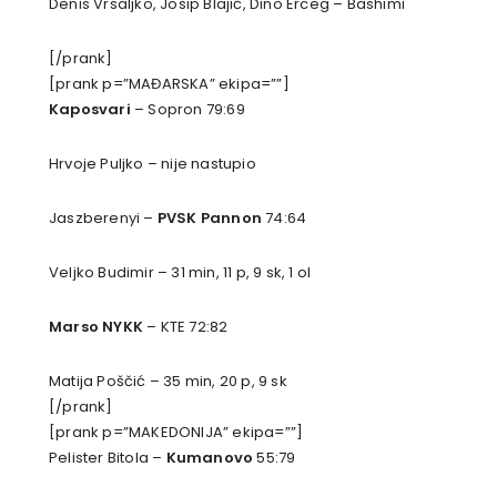
Denis Vrsaljko, Josip Blajić, Dino Erceg – Bashimi
[/prank]
[prank p=”MAĐARSKA” ekipa=””]
Kaposvari
– Sopron 79:69
Hrvoje Puljko – nije nastupio
Jaszberenyi –
PVSK Pannon
74:64
Veljko Budimir – 31 min, 11 p, 9 sk, 1 ol
Marso NYKK
– KTE 72:82
Matija Poščić – 35 min, 20 p, 9 sk
[/prank]
[prank p=”MAKEDONIJA” ekipa=””]
Pelister Bitola –
Kumanovo
55:79