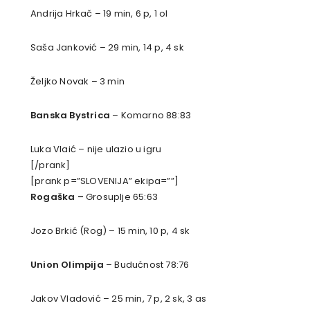
Andrija Hrkač – 19 min, 6 p, 1 ol
Saša Janković – 29 min, 14 p, 4 sk
Željko Novak – 3 min
Banska Bystrica
– Komarno 88:83
Luka Vlaić – nije ulazio u igru
[/prank]
[prank p=”SLOVENIJA” ekipa=””]
Rogaška –
Grosuplje 65:63
Jozo Brkić (Rog) – 15 min, 10 p, 4 sk
Union Olimpija
– Budućnost 78:76
Jakov Vladović – 25 min, 7 p, 2 sk, 3 as