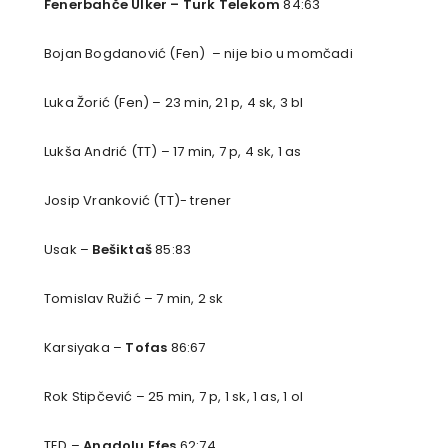
Fenerbahče Ulker –
Turk Telekom
84:63
Bojan Bogdanović (Fen) – nije bio u momčadi
Luka Žorić (Fen) – 23 min, 21 p, 4 sk, 3 bl
Lukša Andrić (TT) – 17 min, 7 p, 4 sk, 1 as
Josip Vranković (TT)- trener
Usak –
Bešiktaš
85:83
Tomislav Ružić – 7 min, 2 sk
Karsiyaka –
Tofas
86:67
Rok Stipčević – 25 min, 7 p, 1 sk, 1 as, 1 ol
TED –
Anadolu Efes
62:74