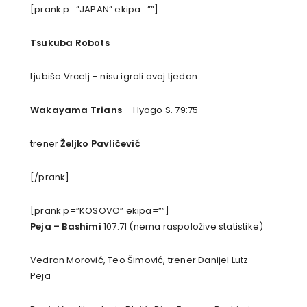
[prank p=”JAPAN” ekipa=””]
Tsukuba Robots
Ljubiša Vrcelj – nisu igrali ovaj tjedan
Wakayama Trians
– Hyogo S. 79:75
trener
Željko Pavličević
[/prank]
[prank p=”KOSOVO” ekipa=””]
Peja – Bashimi
107:71 (nema raspoložive statistike)
Vedran Morović, Teo Šimović, trener Danijel Lutz
–
Peja