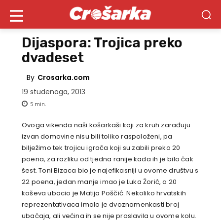
Dijaspora: Trojica preko
dvadeset
By
Crosarka.com
19 studenoga, 2013
5
min.
Ovoga vikenda naši košarkaši koji za kruh zarađuju
izvan domovine nisu bili toliko raspoloženi, pa
bilježimo tek trojicu igrača koji su zabili preko 20
poena, za razliku od tjedna ranije kada ih je bilo čak
šest. Toni Bizaca bio je najefikasniji u ovome društvu s
22 poena, jedan manje imao je Luka Žorić, a 20
koševa ubacio je Matija Poščić. Nekoliko hrvatskih
reprezentativaca imalo je dvoznamenkasti broj
ubačaja, ali većina ih se nije proslavila u ovome kolu.