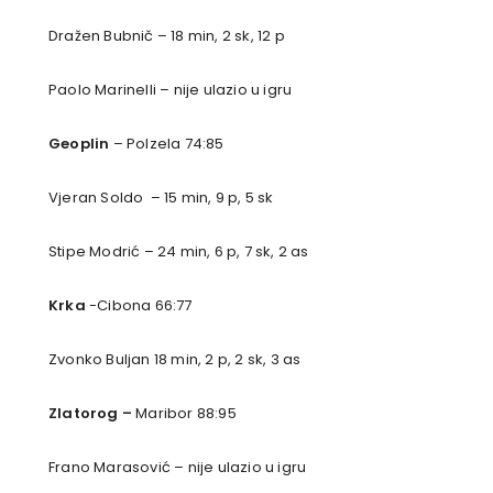
Dražen Bubnič – 18 min, 2 sk, 12 p
Paolo Marinelli – nije ulazio u igru
Geoplin
– Polzela 74:85
Vjeran Soldo – 15 min, 9 p, 5 sk
Stipe Modrić – 24 min, 6 p, 7 sk, 2 as
Krka
-Cibona 66:77
Zvonko Buljan 18 min, 2 p, 2 sk, 3 as
Zlatorog –
Maribor 88:95
Frano Marasović – nije ulazio u igru