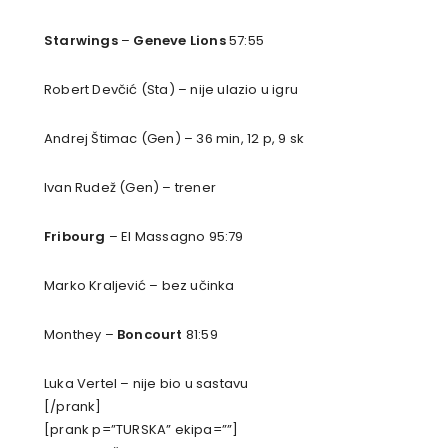
Starwings
–
Geneve Lions
57:55
Robert Devčić (Sta) – nije ulazio u igru
Andrej Štimac (Gen) – 36 min, 12 p, 9 sk
Ivan Rudež (Gen) – trener
Fribourg
– El Massagno 95:79
Marko Kraljević – bez učinka
Monthey –
Boncourt
81:59
Luka Vertel – nije bio u sastavu
[/prank]
[prank p=”TURSKA” ekipa=””]