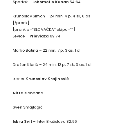
Spartak –
Lokomotiv Kuban
54:64
Krunoslav Simon – 24 min, 4 p, 4 sk, 6 as
[/prank]
[prank p=”SLOVAČKA” ekipa=””]
Levice –
Prievidza
69:74
Marko Batina – 22 min, 7 p, 3 as, 1 ol
Dražen Klarić – 24 min, 12 p, 7 sk, 3 as, 1 ol
trener
Krunoslav Krajinović
Nitra
slobodna
Sven Smajlagić
Iskra Svit
– Inter Bratislava 82:96