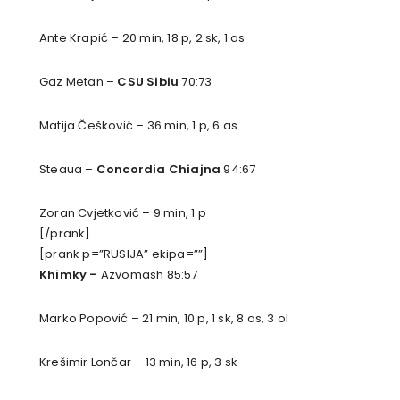
Ante Krapić – 20 min, 18 p, 2 sk, 1 as
Gaz Metan –
CSU Sibiu
70:73
Matija Češković – 36 min, 1 p, 6 as
Steaua –
Concordia Chiajna
94:67
Zoran Cvjetković – 9 min, 1 p
[/prank]
[prank p=”RUSIJA” ekipa=””]
Khimky –
Azvomash 85:57
Marko Popović – 21 min, 10 p, 1 sk, 8 as, 3 ol
Krešimir Lončar – 13 min, 16 p, 3 sk