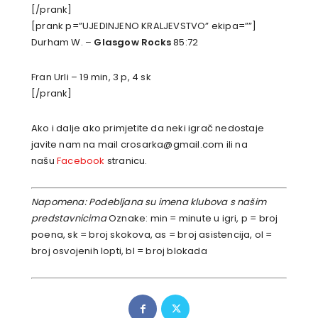
[/prank]
[prank p=”UJEDINJENO KRALJEVSTVO” ekipa=””]
Durham W. –
Glasgow Rocks
85:72
Fran Urli – 19 min, 3 p, 4 sk
[/prank]
Ako i dalje ako primjetite da neki igrač nedostaje
javite nam na mail crosarka@gmail.com ili na
našu
Facebook
stranicu.
Napomena: Podebljana su imena klubova s našim
predstavnicima
Oznake: min = minute u igri, p = broj
poena, sk = broj skokova, as = broj asistencija, ol =
broj osvojenih lopti, bl = broj blokada