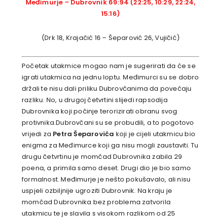
Međimurje – Dubrovnik 69:94 (22:25, 10:29, 22:24,
15:16)
(Drk 18, Krajačić 16 – Šeparović 26, Vujičić)
Početak utakmice mogao nam je sugerirati da će se
igrati utakmica na jednu loptu. Međimurci su se dobro
držali te nisu dali priliku Dubrovčanima da povećaju
razliku. No, u drugoj četvrtini slijedi rapsodija
Dubrovnika koji počinje terorizirati obranu svog
protivnika.Dubrovčani su se probudili, a to pogotovo
vrijedi za
Petra Šeparovića
koji je cijeli utakmicu bio
enigma za Međimurce koji ga nisu mogli zaustaviti. Tu
drugu četvrtinu je momčad Dubrovnika zabila 29
poena, a primila samo deset. Drugi dio je bio samo
formalnost. Međimurje je nešto pokušavalo, ali nisu
uspjeli ozbiljnije ugroziti Dubrovnik. Na kraju je
momčad Dubrovnika bez problema zatvorila
utakmicu te je slavila s visokom razlikom od 25