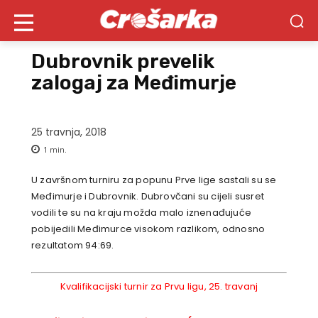
Dubrovnik prevelik
zalogaj za Međimurje
25 travnja, 2018
1
min.
U završnom turniru za popunu Prve lige sastali su se
Međimurje i Dubrovnik. Dubrovčani su cijeli susret
vodili te su na kraju možda malo iznenađujuće
pobijedili Međimurce visokom razlikom, odnosno
rezultatom 94:69.
Kvalifikacijski turnir za Prvu ligu, 25. travanj