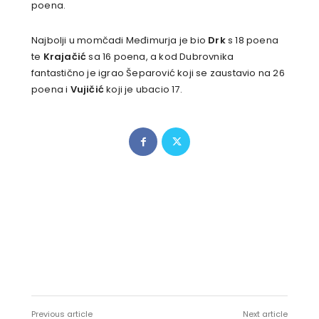
poena.
Najbolji u momčadi Međimurja je bio
Drk
s 18 poena
te
Krajačić
sa 16 poena, a kod Dubrovnika
fantastično je igrao Šeparović koji se zaustavio na 26
poena i
Vujičić
koji je ubacio 17.
Previous article
Next article