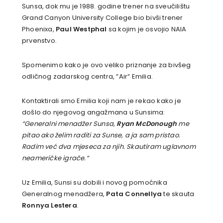
Sunsa, dok mu je 1988. godine trener na sveučilištu
Grand Canyon University College bio bivši trener
Phoenixa,
Paul Westphal
sa kojim je osvojio NAIA
prvenstvo.
Spomenimo kako je ovo veliko priznanje za bivšeg
odličnog zadarskog centra, “Air“ Emilia.
Kontaktirali smo Emilia koji nam je rekao kako je
došlo do njegovog angažmana u Sunsima:
“Generalni menadžer Sunsa,
Ryan McDonough
me
pitao ako želim raditi za Sunse, a ja sam pristao.
Radim već dva mjeseca za njih. Skautiram uglavnom
neameričke igrače.“
Uz Emilia, Sunsi su dobili i novog pomoćnika
Generalnog menadžera,
Pata Connellya
te skauta
Ronnya Lestera
.