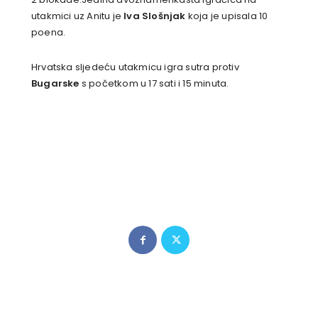
utakmici uz Anitu je
Iva Slošnjak
koja je upisala 10
poena.
Hrvatska sljedeću utakmicu igra sutra protiv
Bugarske
s početkom u 17 sati i 15 minuta.