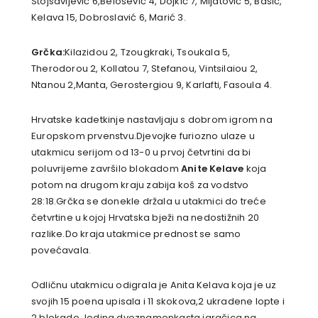
Stojsavljević 6,Belošević 4, Dojkić 7, Mijatović 5, Bašić,
Kelava 15, Dobroslavić 6, Marić 3.
Grčka:
Kilazidou 2, Tzougkraki, Tsoukala 5,
Therodorou 2, Kollatou 7, Stefanou, Vintsilaiou 2,
Ntanou 2,Manta, Gerostergiou 9, Karlafti, Fasoula 4.
Hrvatske kadetkinje nastavljaju s dobrom igrom na
Europskom prvenstvu.Djevojke furiozno ulaze u
utakmicu serijom od 13-0 u prvoj četvrtini da bi
poluvrijeme završilo blokadom
Anite Kelave
koja
potom na drugom kraju zabija koš za vodstvo
28:18.Grčka se donekle držala u utakmici do treće
četvrtine u kojoj Hrvatska bježi na nedostižnih 20
razlike.Do kraja utakmice prednost se samo
povećavala.
Odličnu utakmicu odigrala je Anita Kelava koja je uz
svojih 15 poena upisala i 11 skokova,2 ukradene lopte i
2 blokade.Jedina dvoznamenkasta igračica na