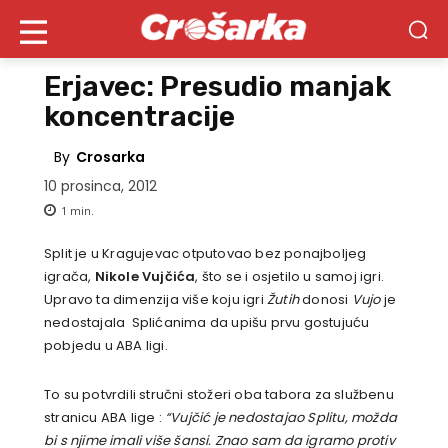
Erjavec: Presudio manjak
koncentracije
By
Crosarka
10 prosinca, 2012
1
min.
Split je u Kragujevac otputovao bez ponajboljeg
igrača,
Nikole Vujčića
, što se i osjetilo u samoj igri.
Upravo ta dimenzija više koju igri
Žutih
donosi
Vujo
je
nedostajala
Splićanima da upišu prvu gostujuću
pobjedu u ABA ligi.
To su potvrdili stručni stožeri oba tabora za službenu
stranicu ABA lige :
“Vujčić je nedostajao Splitu, možda
bi s njime imali više šansi. Znao sam da igramo protiv