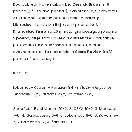
Kod pobjednika je najbolji bio
Derrick Brown
s 18
poena (6/6 za dva poena!), 7 asistencija, 5 skokova i
3 ukradene lopte. 15 poena zabio je
Valeriy
Likhodey
, i to sve iza linije za tri poena. Naš
Krunoslav Simon
u 20 minuta igre postigao je samo
5 poena, ali je zato udijelio 4 asistencije. Partizan je
predvodio
Davis Bertans
s 20 poena, a drugi
dvoznamenkasti strijelac bio je
Saša Pavlović
s 13
poena i 4 asistencije.
Rezultat:
Lokomotiv Kuban – Partizan 84:73
(Brown 18 p, 7 as,
Likhodey 15 p ; Bertans 20 p, Pavlović 13 p)
Poredak:
1. Real Madrid 10-2, 2. CSKA 10-2, 3. Maccabi
7-5, 4. Galatasaray 6-6, 5. Lokomotiv 6-6, 6. Bayern 5-
7, 7. Partizan 3-9, 8. Žalgiris 1-11