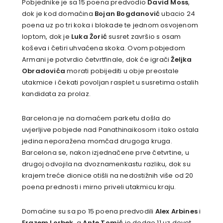
Pobjednike je sa 15 poena predvodio
David Moss
,
dok je kod domaćina
Bojan Bogdanović
ubacio 24
poena uz po tri koka i blokade te jednom osvojenom
loptom, dok je
Luka Žorić
susret završio s osam
koševa i četiri uhvaćena skoka. Ovom pobjedom
Armani je potvrdio četvrtfinale, dok će igrači
Željka
Obradovića
morati pobijediti u obje preostale
utakmice i čekati povoljan rasplet u susretima ostalih
kandidata za prolaz.
Barcelona je na domaćem parketu došla do
uvjerljive pobjede nad Panathinaikosom i tako ostala
jedina neporažena momčad drugoga kruga.
Barcelona se, nakon izjednačene prve četvrtine, u
drugoj odvojila na dvoznamenkastu razliku, dok su
krajem treće dionice otišli na nedostižnih više od 20
poena prednosti i mirno priveli utakmicu kraju.
Domaćine su sa po 15 poena predvodili
Alex Arbines
i
Erazem Lorbek
, a
Ante Tomić
je dodao 11 uz devet