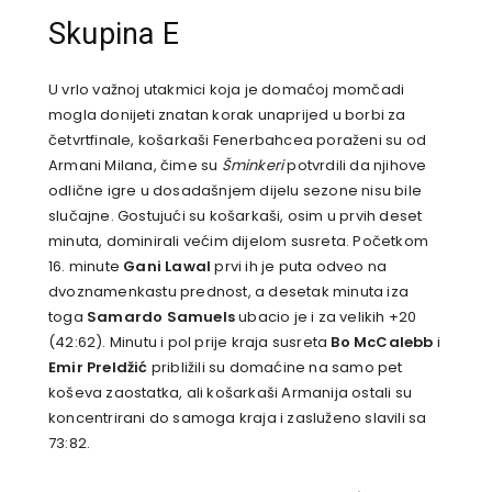
Skupina E
U vrlo važnoj utakmici koja je domaćoj momčadi
mogla donijeti znatan korak unaprijed u borbi za
četvrtfinale, košarkaši Fenerbahcea poraženi su od
Armani Milana, čime su
Šminkeri
potvrdili da njihove
odlične igre u dosadašnjem dijelu sezone nisu bile
slučajne. Gostujući su košarkaši, osim u prvih deset
minuta, dominirali većim dijelom susreta. Početkom
16. minute
Gani Lawal
prvi ih je puta odveo na
dvoznamenkastu prednost, a desetak minuta iza
toga
Samardo Samuels
ubacio je i za velikih +20
(42:62). Minutu i pol prije kraja susreta
Bo McCalebb
i
Emir Preldžić
približili su domaćine na samo pet
koševa zaostatka, ali košarkaši Armanija ostali su
koncentrirani do samoga kraja i zasluženo slavili sa
73:82.