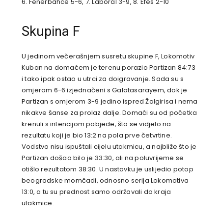
6. Fenerbahce 5-6, 7. Laboral 3-9, 8. Efes 2-10
Skupina F
U jedinom večerašnjem susretu skupine F, Lokomotiv
Kuban na domaćem je terenu porazio Partizan 84:73
i tako ipak ostao u utrci za doigravanje. Sada su s
omjerom 6-6 izjednačeni s Galatasarayem, dok je
Partizan s omjerom 3-9 jedino ispred Žalgirisa i nema
nikakve šanse za prolaz dalje. Domaći su od početka
krenuli s intencijom pobjede, što se vidjelo na
rezultatu koji je bio 13:2 na pola prve četvrtine.
Vodstvo nisu ispuštali cijelu utakmicu, a najbliže što je
Partizan došao bilo je 33:30, ali na poluvrijeme se
otišlo rezultatom 38:30. U nastavku je uslijedio potop
beogradske momčadi, odnosno serija Lokomotiva
13:0, a tu su prednost samo održavali do kraja
utakmice.