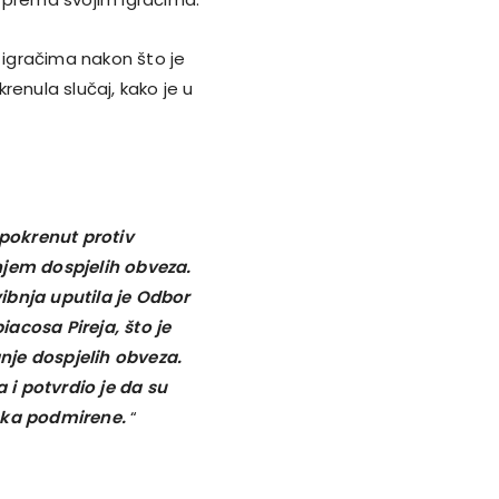
igračima nakon što je
renula slučaj, kako je u
 pokrenut protiv
njem dospjelih obveza.
ibnja uputila je Odbor
acosa Pireja, što je
anje dospjelih obveza.
i potvrdio je da su
pka podmirene.
“