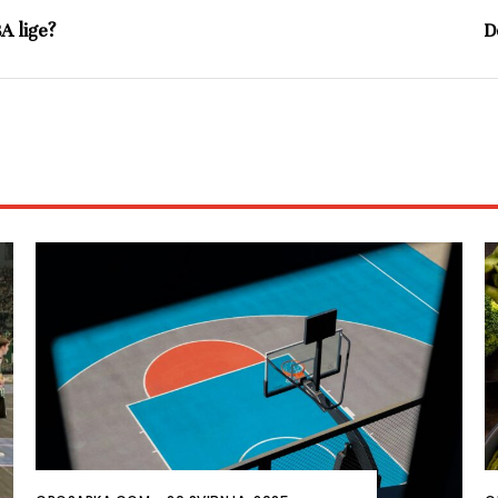
A lige?
D