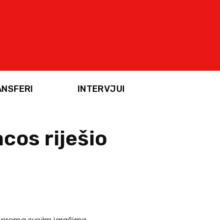
ANSFERI
INTERVJUI
cos riješio
 prema svojim igračima.