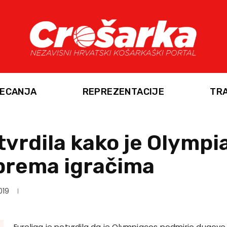
ECANJA
REPREZENTACIJE
TR
tvrdila kako je Olympia
prema igračima
019
Euroliga je potvrdila da je Olympiacos podmirio dugove