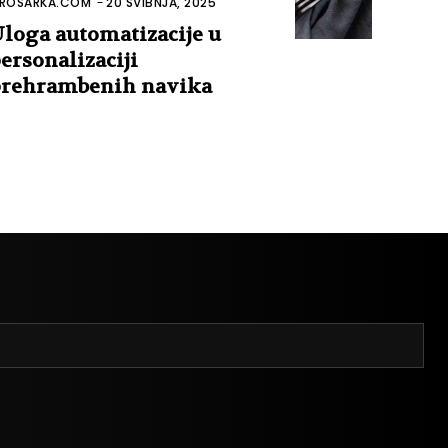
ROSARKA.COM
-
20 SVIBNJA, 2025
loga automatizacije u
ersonalizaciji
rehrambenih navika