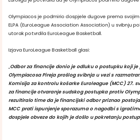
Olympiacos je podmirio dospjele dugove prema svojim 
ELPA (EuroLeague Association Association) u svibnju pok
utorak potvrdila EuroLeague Basketball.
Izjava EuroLeague Basketball glasi:
„
Odbor za financije donio je odluku o postupku koji je
Olympiacosa Pireja prošlog svibnja u vezi s razmatra
Komisija za kontrolu košarke Euroleague (MCC) 27. sv
za financije otvaranje sudskog postupka protiv Olympi
rezultiralo time da je financijski odbor priznao postoj
MCC prati ispunjenje sporazuma o nagodbi s igračima 
dospjele obveze do kojih je došlo u pokretanju postu