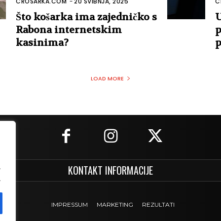
CROSARKA.COM
-
20 SVIBNJA, 2025
C
Što košarka ima zajedničko s
U
Rabona internetskim
p
kasinima?
p
LOAD MORE
.
KONTAKT INFORMACIJE
.
IMPRESSUM
MARKETING
REZULTATI