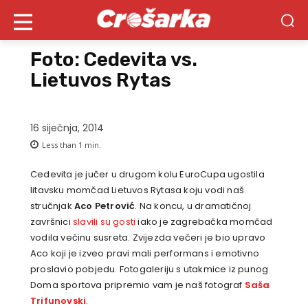
Foto: Cedevita vs.
Lietuvos Rytas
16 siječnja, 2014
Less than 1
min.
Cedevita je jučer u drugom kolu EuroCupa ugostila
litavsku momčad Lietuvos Rytasa koju vodi naš
stručnjak
Aco Petrović
. Na koncu, u dramatičnoj
završnici
slavili su gosti
iako je zagrebačka momčad
vodila većinu susreta. Zvijezda večeri je bio upravo
Aco koji je izveo pravi mali performans i emotivno
proslavio pobjedu. Fotogaleriju s utakmice iz punog
Doma sportova pripremio vam je naš fotograf
Saša
Trifunovski
.