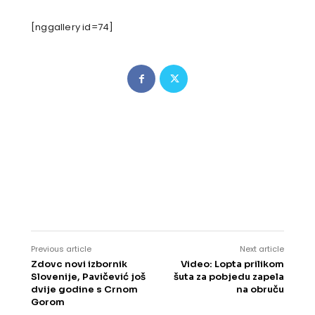
[nggallery id=74]
Previous article
Next article
Zdovc novi izbornik
Video: Lopta prilikom
Slovenije, Pavičević još
šuta za pobjedu zapela
dvije godine s Crnom
na obruču
Gorom