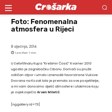
Foto: Fenomenalna
atmosfera u Rijeci
8 siječnja, 2014
Less than 1
min.
U četvrtfinalu Kupa “Krešimir Ćosić” Kvarner 2010
ugostio je zagrebačku Cibonu. Domaći su pružili
odličan otpor i umalo iznenadili favorizirane Vukove.
Dvorana na Kozali bila je premala za sve posjetitelje,
a mi vam donosimo djelić atmosfere i utakmice koju
je ovjekovječio
Arsen Miletić
.
[nggallery id=73]