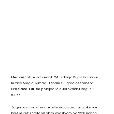
Medveščak je pobjednik 24. izdanja Kupa Hrvatske
Ružica Meglaj Rimac. U finalu su igračice trenera
Braslava Turića
pobijedile dubrovačku Ragusu
64:56.
Zagrepčanke su imale odlično otvaranje utakmice
koje je rezultiralo visokim vodstvom od 22:8 nakon