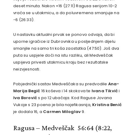
deset minuta. Nakon +16 (27:11) Ragusa serijom 10-2
vraća se u utakmicu, a do poluvremena smanjuje na
-6 (26:33).
U nastavku aktualni prvak se ponovo odvaja, da bi
uporne igračice iz Dubrovnika u posljednjem dijelu
smanjile na samo tri koša zaostatka (47:50). Još dva
puta su uspjele doći na istu razliku, ali Medveščak
uspijeva privesti utakmicu kraju bez rezultatske
neizvjesnosti.
Pobjednički sastav Medveščaka su predvodile
Ana-
Marija Begić
16 koševa i 14 skokova te
Ivana Tikvić
i
Iva Borović
s po 12 ubačaja. Kod Raguse Jovana
Vukoje s 23 poena je bila najefikasnija,
Kristina Benić
je dodala 16, a
Carmen Miloglav
9.
Ragusa – Medveščak 56:64 (8:22,