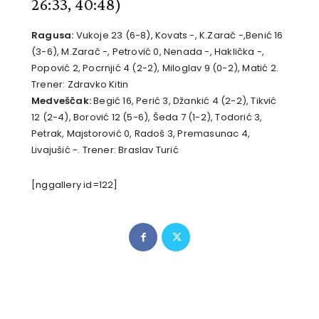
26:33, 40:48)
Ragusa:
Vukoje 23 (6-8), Kovats -, K.Zarač -,Benić 16
(3-6), M.Zarač -, Petrović 0, Nenada -, Haklička -,
Popović 2, Pocrnjić 4 (2-2), Miloglav 9 (0-2), Matić 2.
Trener: Zdravko Kitin
Medveščak:
Begić 16, Perić 3, Džankić 4 (2-2), Tikvić
12 (2-4), Borović 12 (5-6), Šeda 7 (1-2), Todorić 3,
Petrak, Majstorović 0, Radoš 3, Premasunac 4,
Livajušić -. Trener: Braslav Turić
[nggallery id=122]