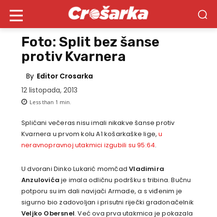
Foto: Split bez šanse
protiv Kvarnera
By
Editor Crosarka
12 listopada, 2013
Less than 1
min.
Splićani večeras nisu imali nikakve šanse protiv
Kvarnera u prvom kolu A1 košarkaške lige,
u
neravnopravnoj utakmici izgubili su 95:64
.
U dvorani Dinko Lukarić momčad
Vladimira
Anzulovića
je imala odličnu podršku s tribina. Bučnu
potporu su im dali navijači Armade, a s viđenim je
sigurno bio zadovoljan i prisutni riječki gradonačelnik
Veljko Obersnel
. Već ova prva utakmica je pokazala