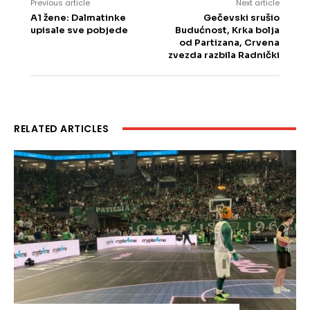
Previous article
Next article
A1 žene: Dalmatinke
Gečevski srušio
upisale sve pobjede
Budućnost, Krka bolja
od Partizana, Crvena
zvezda razbila Radnički
RELATED ARTICLES