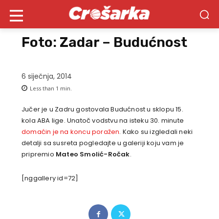
Foto: Zadar – Budućnost
6 siječnja, 2014
Less than 1
min.
Jučer je u Zadru gostovala Budućnost u sklopu 15.
kola ABA lige. Unatoč vodstvu na isteku 30. minute
domaćin je na koncu poražen
. Kako su izgledali neki
detalji sa susreta pogledajte u galeriji koju vam je
pripremio
Mateo Smolić-Ročak
.
[nggallery id=72]