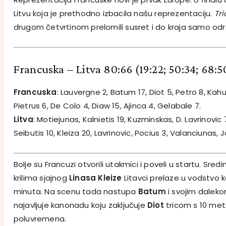
Litvu koja je prethodno izbacila našu reprezentaciju.
Tri
drugom četvrtinom prelomili susret i do kraja samo odr
Francuska – Litva 80:66
(19:22; 50:34; 68:5
Francuska
: Lauvergne 2, Batum 17, Diot 5, Petro 8, Kahud
Pietrus 6, De Colo 4, Diaw 15, Ajinca 4, Gelabale 7.
Litva
: Motiejunas, Kalnietis 19, Kuzminskas, D. Lavrinovic 7,
Seibutis 10, Kleiza 20, Lavrinovic, Pocius 3, Valanciunas, 
Bolje su Francuzi otvorili utakmici i poveli u startu. Sre
krilima sjajnog
Linasa Kleize
Litavci prelaze u vodstvo 
minuta. Na scenu tada nastupa
Batum
i svojim dalek
najavljuje kanonadu koju zaključuje
Diot
tricom s 10 met
poluvremena.