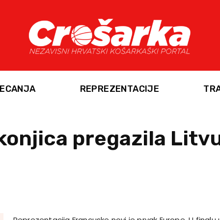
ECANJA
REPREZENTACIJE
TR
onjica pregazila Litvu 
Reprezentacija Francuske novi je prvak Europe. U finalu