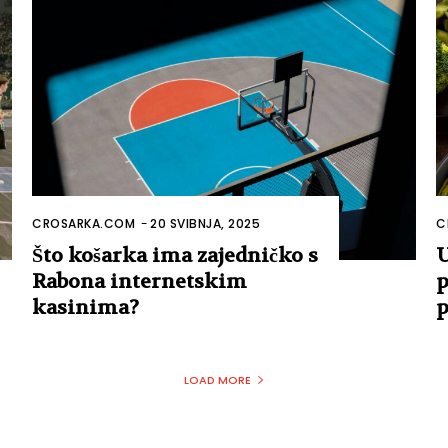
CROSARKA.COM
-
20 SVIBNJA, 2025
C
Što košarka ima zajedničko s
U
Rabona internetskim
p
kasinima?
p
LOAD MORE