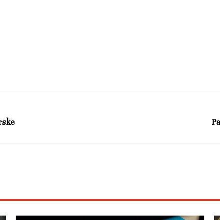
rske
Pa