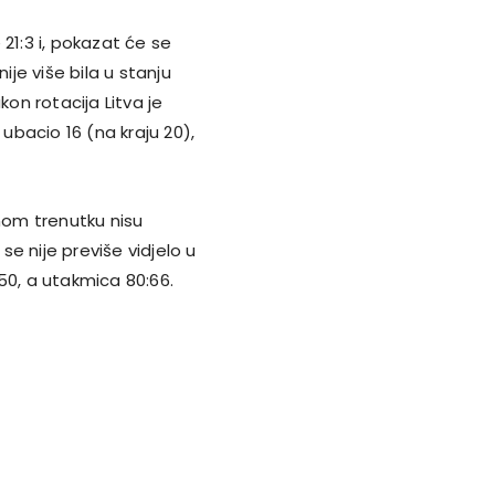
21:3 i, pokazat će se
ije više bila u stanju
kon rotacija Litva je
 ubacio 16 (na kraju 20),
ednom trenutku nisu
se nije previše vidjelo u
50, a utakmica 80:66.