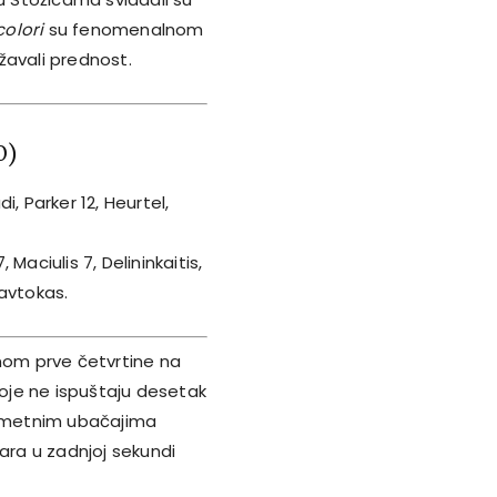
colori
su fenomenalnom
žavali prednost.
0)
i, Parker 12, Heurtel,
 Maciulis 7, Delininkaitis,
Javtokas.
dinom prve četvrtine na
koje ne ispuštaju desetak
ometnim ubačajima
ara u zadnjoj sekundi