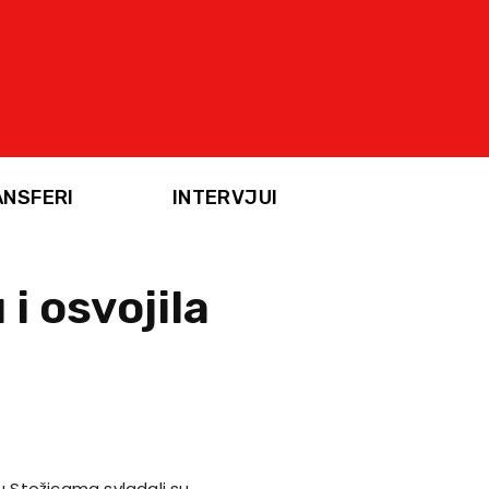
ANSFERI
INTERVJUI
i osvojila
 u Stožicama svladali su