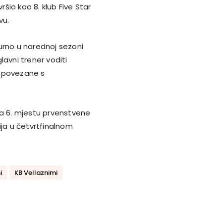
ršio kao 8. klub Five Star
vu.
urno u narednoj sezoni
glavni trener voditi
o povezane s
na 6. mjestu prvenstvene
lija u četvrtfinalnom
i
KB Vellaznimi