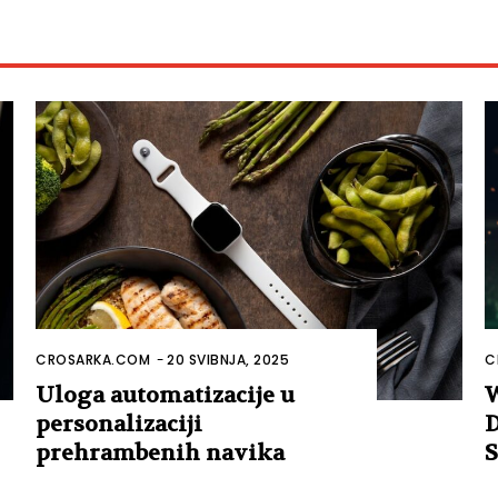
CROSARKA.COM
-
20 SVIBNJA, 2025
C
Uloga automatizacije u
W
personalizaciji
D
prehrambenih navika
S