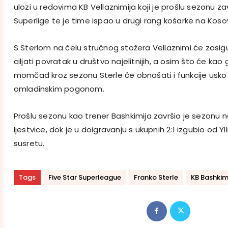
ulozi u redovima KB Vellaznimija koji je prošlu sezonu zav
Superlige te je time ispao u drugi rang košarke na Koso
S Sterlom na čelu stručnog stožera Vellaznimi će zasig
ciljati povratak u društvo najelitnijih, a osim što će kao 
momčad kroz sezonu Sterle će obnašati i funkcije usk
omladinskim pogonom.
Prošlu sezonu kao trener Bashkimija završio je sezonu 
ljestvice, dok je u doigravanju s ukupnih 2:1 izgubio od Yl
susretu.
Tags
Five Star Superleague
Franko Sterle
KB Bashkim